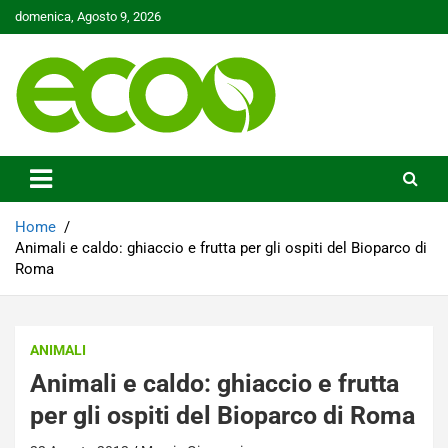
Skip
domenica, Agosto 9, 2026
to
content
Tutelare il nostro Pianeta è la nostra priorità
Ecoo.it
Home
Animali e caldo: ghiaccio e frutta per gli ospiti del Bioparco di
Roma
ANIMALI
Animali e caldo: ghiaccio e frutta
per gli ospiti del Bioparco di Roma