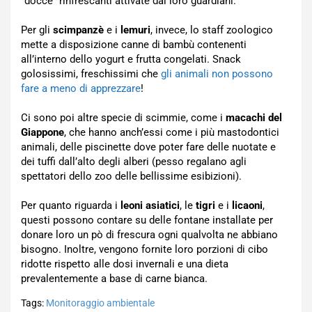
“docce” rinfrescanti attivate dai loro guardiani.
Per gli
scimpanzè
e i
lemuri
, invece, lo staff zoologico
mette a disposizione canne di bambù contenenti
all’interno dello yogurt e frutta congelati. Snack
golosissimi, freschissimi che
gli animali non possono
fare a meno di apprezzare
!
Ci sono poi altre specie di scimmie, come i
macachi del
Giappone
, che hanno anch’essi come i più mastodontici
animali, delle piscinette dove poter fare delle nuotate e
dei tuffi dall’alto degli alberi (pesso regalano agli
spettatori dello zoo delle bellissime esibizioni).
Per quanto riguarda i
leoni asiatici
, le
tigri
e i
licaoni
,
questi possono contare su delle fontane installate per
donare loro un pò di frescura ogni qualvolta ne abbiano
bisogno. Inoltre, vengono fornite loro porzioni di cibo
ridotte rispetto alle dosi invernali e una dieta
prevalentemente a base di carne bianca.
Tags:
Monitoraggio ambientale