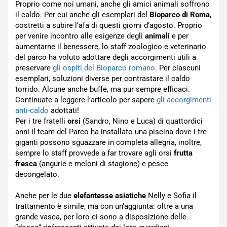
Proprio come noi umani, anche gli amici animali soffrono
il caldo. Per cui anche gli esemplari del
Bioparco di Roma
,
costretti a subire l’afa di questi giorni d’agosto. Proprio
per venire incontro alle esigenze degli
animali
e per
aumentarne il benessere, lo staff zoologico e veterinario
del parco ha voluto adottare degli accorgimenti utili a
preservare
gli ospiti del Bioparco romano
. Per ciascuni
esemplari, soluzioni diverse per contrastare il caldo
torrido. Alcune anche buffe, ma pur sempre efficaci.
Continuate a leggere l’articolo per sapere
gli accorgimenti
anti-caldo
adottati!
Per i tre fratelli
orsi
(Sandro, Nino e Luca) di quattordici
anni il team del Parco ha installato una piscina dove i tre
giganti possono sguazzare in completa allegria, inoltre,
sempre lo staff provvede a far trovare agli orsi
frutta
fresca
(angurie e meloni di stagione) e pesce
decongelato.
Anche per le due
elefantesse asiatiche
Nelly e Sofia il
trattamento è simile, ma con un’aggiunta: oltre a una
grande vasca, per loro ci sono a disposizione delle