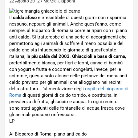
22 Agosto 2012
Marzia Giupponi
Il
caldo afoso
e irresistibile di questi giorni non risparmia
nessuno, neppure gli animali. Anche quest’anno, come
sempre, al Bioparco di Roma si corre ai ripari con il piano
anti-caldo. Si tratterebbe di una serie di accorgimenti che
permettono agli animali di soffrire il meno possibile del
caldo che sta infuocando le giornate di quest’estate
italiana, la
più calda dal 2003
.
Ghiaccioli a base di carne
,
preferibilmente bianca, per tigri e leoni, canne di bambù
con yogurt e frutta e cocomeri congelati, invece, per le
scimmie, questa solo alcune delle pietanze del menu anti
caldo previsto per gli animali che alloggiano nei recinti
della struttura. L’alimentazione degli
ospiti del bioparco di
Roma
di questi giorni di caldo torrido, è costituita, in
prevalenza di frutta, ghiaccio e acqua. In ogni recinto
sono stati aggiunti delle fontanelle di acqua fresca dove
gli animali possono rinfrescarsi.
LP
Al Bioparco di Roma: piano anti-caldo