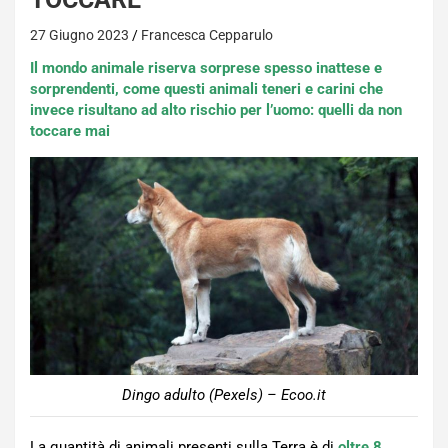
27 Giugno 2023
Francesca Cepparulo
Il mondo animale riserva sorprese spesso inattese e
sorprendenti, come questi animali teneri e carini che
invece risultano ad alto rischio per l’uomo: quelli da non
toccare mai
Dingo adulto (Pexels) – Ecoo.it
La quantità di animali presenti sulla Terra è di
oltre 8