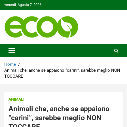
Skip
venerdì, Agosto 7, 2026
to
content
Tutelare il nostro Pianeta è la nostra priorità
Ecoo.it
Home
Animali che, anche se appaiono “carini”, sarebbe meglio NON
TOCCARE
ANIMALI
Animali che, anche se appaiono
“carini”, sarebbe meglio NON
TOCCARE