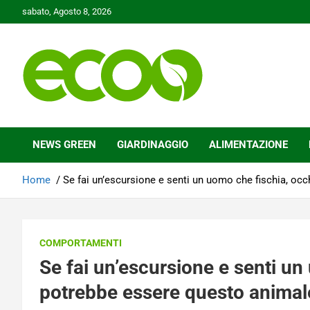
Skip
sabato, Agosto 8, 2026
to
content
Tutelare il nostro Pianeta è la nostra priorità
Ecoo.it
NEWS GREEN
GIARDINAGGIO
ALIMENTAZIONE
Home
Se fai un’escursione e senti un uomo che fischia, oc
COMPORTAMENTI
Se fai un’escursione e senti un
potrebbe essere questo animal