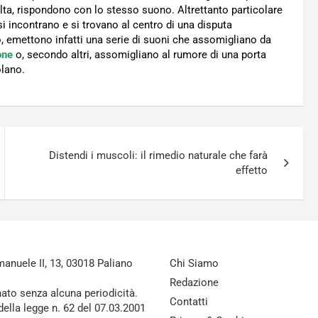
lta, rispondono con lo stesso suono. Altrettanto particolare
 incontrano e si trovano al centro di una disputa
co, emettono infatti una serie di suoni che assomigliano da
one
o, secondo altri, assomigliano al rumore di una porta
olano.
Distendi i muscoli: il rimedio naturale che farà
effetto
nuele II, 13, 03018 Paliano
Chi Siamo
Redazione
nato senza alcuna periodicità.
Contatti
della legge n. 62 del 07.03.2001