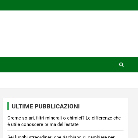
ULTIME PUBBLICAZIONI
Creme solari, filtri minerali o chimici? Le differenze che
è utile conoscere prima dell’estate
Sei luoghi straordinari che rischiano di cambiare per