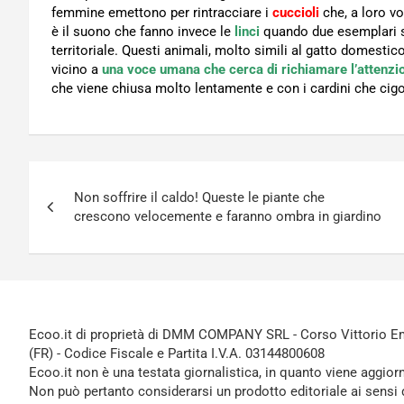
femmine emettono per rintracciare i
cuccioli
che, a loro vo
è il suono che fanno invece le
linci
quando due esemplari si
territoriale. Questi animali, molto simili al gatto domesti
vicino a
una voce umana che cerca di richiamare l’attenzi
che viene chiusa molto lentamente e con i cardini che cig
Navigazione
Non soffrire il caldo! Queste le piante che
articoli
crescono velocemente e faranno ombra in giardino
Ecoo.it di proprietà di DMM COMPANY SRL - Corso Vittorio Ema
(FR) - Codice Fiscale e Partita I.V.A. 03144800608
Ecoo.it non è una testata giornalistica, in quanto viene aggior
Non può pertanto considerarsi un prodotto editoriale ai sensi 