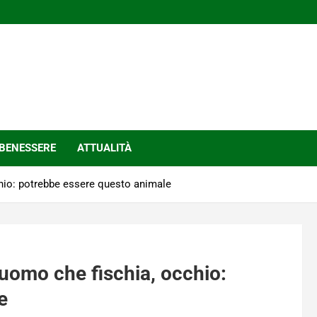
BENESSERE
ATTUALITÀ
chio: potrebbe essere questo animale
 uomo che fischia, occhio:
e