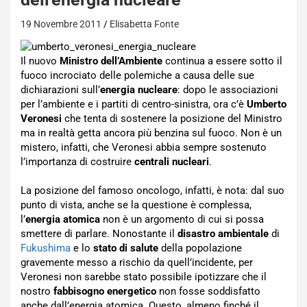
19 Novembre 2011
Elisabetta Fonte
Il nuovo
Ministro dell’Ambiente
continua a essere sotto il
fuoco incrociato delle polemiche a causa delle sue
dichiarazioni sull’
energia nucleare
: dopo le associazioni
per l’ambiente e i partiti di centro-sinistra, ora c’è
Umberto
Veronesi
che tenta di sostenere la posizione del Ministro
ma in realtà getta ancora più benzina sul fuoco. Non è un
mistero, infatti, che Veronesi abbia sempre sostenuto
l’importanza di costruire
centrali nucleari
.
La posizione del famoso oncologo, infatti, è nota: dal suo
punto di vista, anche se la questione è complessa,
l’
energia atomica
non è un argomento di cui si possa
smettere di parlare. Nonostante il
disastro ambientale
di
Fukushima
e lo
stato di salute
della popolazione
gravemente messo a rischio da quell’incidente, per
Veronesi non sarebbe stato possibile ipotizzare che il
nostro
fabbisogno energetico
non fosse soddisfatto
anche dall’energia atomica. Questo, almeno finché il