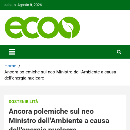
Skip
sabato, Agosto 8, 2026
to
content
Tutelare il nostro Pianeta è la nostra priorità
Ecoo.it
Home
Ancora polemiche sul neo Ministro dell'Ambiente a causa
dell'energia nucleare
SOSTENIBILITÀ
Ancora polemiche sul neo
Ministro dell'Ambiente a causa
dell'energia nucleare