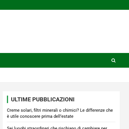
ULTIME PUBBLICAZIONI
Creme solari, filtri minerali o chimici? Le differenze che
è utile conoscere prima dell’estate
Sei luoghi straordinari che rischiano di cambiare per