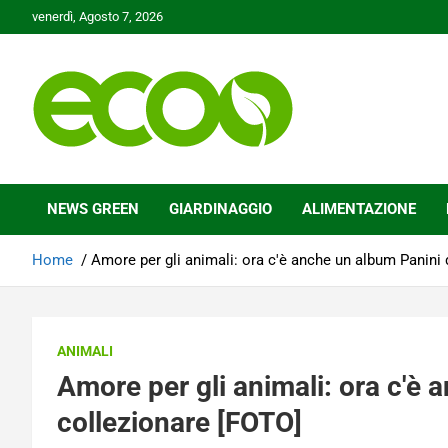
Skip
venerdì, Agosto 7, 2026
to
content
Tutelare il nostro Pianeta è la nostra priorità
Ecoo.it
NEWS GREEN
GIARDINAGGIO
ALIMENTAZIONE
Home
Amore per gli animali: ora c'è anche un album Panini 
ANIMALI
Amore per gli animali: ora c'è
collezionare [FOTO]