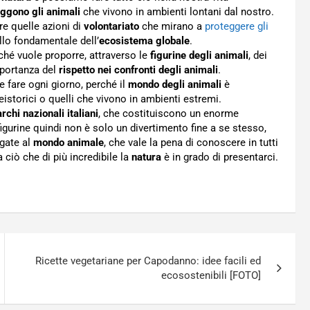
iggono gli animali
che vivono in ambienti lontani dal nostro.
e quelle azioni di
volontariato
che mirano a
proteggere gli
ello fondamentale dell’
ecosistema globale
.
ché vuole proporre, attraverso le
figurine degli animali
, dei
mportanza del
rispetto nei confronti degli animali
.
e fare ogni giorno, perché il
mondo degli animali
è
istorici o quelli che vivono in ambienti estremi.
rchi nazionali italiani
, che costituiscono un enorme
igurine quindi non è solo un divertimento fine a se stesso,
egate al
mondo animale
, che vale la pena di conoscere in tutti
 a ciò che di più incredibile la
natura
è in grado di presentarci.
Ricette vegetariane per Capodanno: idee facili ed
ecosostenibili [FOTO]