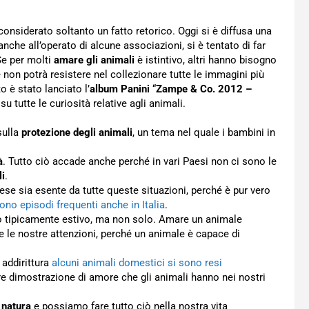
nsiderato soltanto un fatto retorico. Oggi si è diffusa una
nche all’operato di alcune associazioni, si è tentato di far
Se per molti
amare gli animali
è istintivo, altri hanno bisogno
non potrà resistere nel collezionare tutte le immagini più
o è stato lanciato l’
album Panini
“
Zampe & Co. 2012 –
tutte le curiosità relative agli animali.
sulla
protezione degli animali
, un tema nel quale i bambini in
à
. Tutto ciò accade anche perché in vari Paesi non ci sono le
li
.
e sia esente da tutte queste situazioni, perché è pur vero
ono episodi frequenti anche in Italia
.
 tipicamente estivo, ma non solo. Amare un animale
 le nostre attenzioni, perché un animale è capace di
 addirittura
alcuni animali domestici si sono resi
re dimostrazione di amore che gli animali hanno nei nostri
 natura
e possiamo fare tutto ciò nella nostra vita