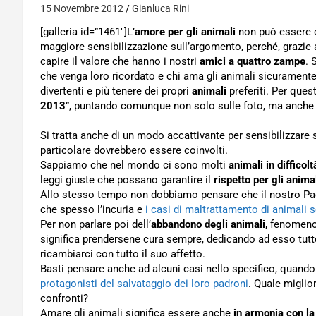
15 Novembre 2012
Gianluca Rini
[galleria id=”1461″]L’
amore per gli animali
non può essere co
maggiore sensibilizzazione sull’argomento, perché, grazie a
capire il valore che hanno i nostri
amici a quattro zampe
. 
che venga loro ricordato e chi ama gli animali sicuramente 
divertenti e più tenere dei propri
animali
preferiti. Per quest
2013
”, puntando comunque non solo sulle foto, ma anche su 
Si tratta anche di un modo accattivante per sensibilizzare 
particolare dovrebbero essere coinvolti.
Sappiamo che nel mondo ci sono molti
animali in difficolt
leggi giuste che possano garantire il
rispetto per gli anima
Allo stesso tempo non dobbiamo pensare che il nostro Paes
che spesso l’incuria e
i casi di maltrattamento di animali s
Per non parlare poi dell’
abbandono degli animali
, fenomeno
significa prendersene cura sempre, dedicando ad esso tutte
ricambiarci con tutto il suo affetto.
Basti pensare anche ad alcuni casi nello specifico, quando
protagonisti del salvataggio dei loro padroni
. Quale miglio
confronti?
Amare gli animali significa essere anche
in armonia con la