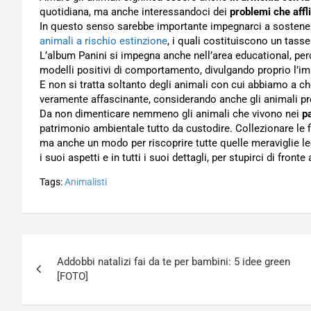
quotidiana, ma anche interessandoci dei
problemi che affl
In questo senso sarebbe importante impegnarci a sostener
animali a rischio estinzione
, i quali costituiscono un tass
L’album Panini si impegna anche nell’area educational, per
modelli positivi di comportamento, divulgando proprio l’i
E non si tratta soltanto degli animali con cui abbiamo a ch
veramente affascinante, considerando anche gli animali pre
Da non dimenticare nemmeno gli animali che vivono nei
pa
patrimonio ambientale tutto da custodire. Collezionare le f
ma anche un modo per riscoprire tutte quelle meraviglie l
i suoi aspetti e in tutti i suoi dettagli, per stupirci di fronte
Tags:
Animalisti
Navigazione
Addobbi natalizi fai da te per bambini: 5 idee green
articoli
[FOTO]