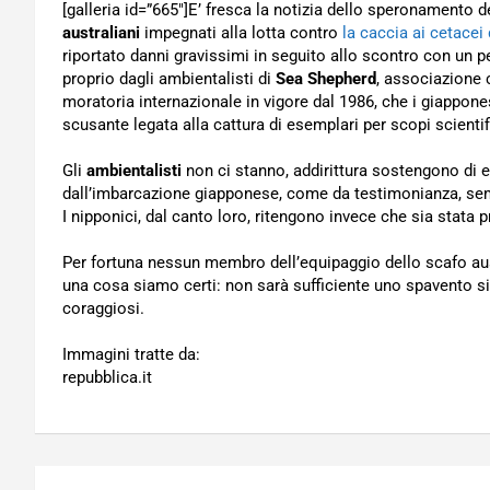
[galleria id=”665″]E’ fresca la notizia dello speronamento d
australiani
impegnati alla lotta contro
la caccia ai cetacei 
riportato danni gravissimi in seguito allo scontro con un p
proprio dagli ambientalisti di
Sea Shepherd
, associazione 
moratoria internazionale in vigore dal 1986, che i giappo
scusante legata alla cattura di esemplari per scopi scientifi
Gli
ambientalisti
non ci stanno, addirittura sostengono di e
dall’imbarcazione giapponese, come da testimonianza, semb
I nipponici, dal canto loro, ritengono invece che sia stata p
Per fortuna nessun membro dell’equipaggio dello scafo austr
una cosa siamo certi: non sarà sufficiente uno spavento sim
coraggiosi.
Immagini tratte da:
repubblica.it
Navigazione