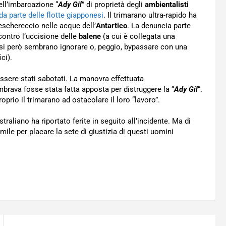
ell’imbarcazione “
Ady Gil
” di proprietà degli
ambientalisti
da parte delle flotte giapponesi
. Il trimarano ultra-rapido ha
eschereccio nelle acque dell’
Antartico
. La denuncia parte
contro l’uccisione delle
balene
(a cui è collegata una
nesi però sembrano ignorare o, peggio, bypassare con una
ci).
ssere stati sabotati. La manovra effettuata
rava fosse stata fatta apposta per distruggere la “
Ady Gil
“.
roprio il trimarano ad ostacolare il loro “lavoro”.
aliano ha riportato ferite in seguito all’incidente. Ma di
ile per placare la sete di giustizia di questi uomini