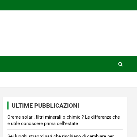
ULTIME PUBBLICAZIONI
Creme solari, filtri minerali o chimici? Le differenze che
è utile conoscere prima dell’estate
Sei luoghi straordinari che rischiano di cambiare per