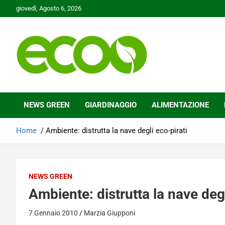
Skip
giovedì, Agosto 6, 2026
to
content
Tutelare il nostro Pianeta è la nostra priorità
Ecoo.it
NEWS GREEN
GIARDINAGGIO
ALIMENTAZIONE
Home
Ambiente: distrutta la nave degli eco-pirati
NEWS GREEN
Ambiente: distrutta la nave degl
7 Gennaio 2010
Marzia Giupponi