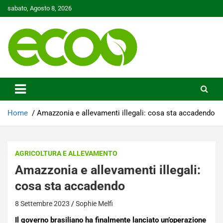
Skip
sabato, Agosto 8, 2026
to
content
Tutelare il nostro Pianeta è la nostra priorità
Ecoo.it
Home
Amazzonia e allevamenti illegali: cosa sta accadendo
AGRICOLTURA E ALLEVAMENTO
Amazzonia e allevamenti illegali:
cosa sta accadendo
8 Settembre 2023
Sophie Melfi
Il governo brasiliano ha finalmente lanciato un’operazione