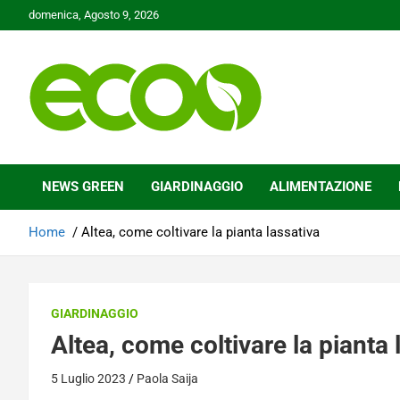
Skip
domenica, Agosto 9, 2026
to
content
Tutelare il nostro Pianeta è la nostra priorità
Ecoo.it
NEWS GREEN
GIARDINAGGIO
ALIMENTAZIONE
Home
Altea, come coltivare la pianta lassativa
GIARDINAGGIO
Altea, come coltivare la pianta 
5 Luglio 2023
Paola Saija