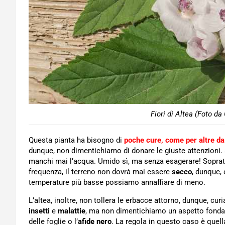
Fiori di Altea (Foto da
Questa pianta ha bisogno di
poche cure, come per altre da 
dunque, non dimentichiamo di donare le giuste attenzioni. 
manchi mai l’acqua. Umido sì, ma senza esagerare! Sopratt
frequenza, il terreno non dovrà mai essere
secco
, dunque,
temperature più basse possiamo annaffiare di meno.
L’altea, inoltre, non tollera le erbacce attorno, dunque, curi
insetti
e
malattie
, ma non dimentichiamo un aspetto fonda
delle foglie o l’
afide nero
. La regola in questo caso è quell