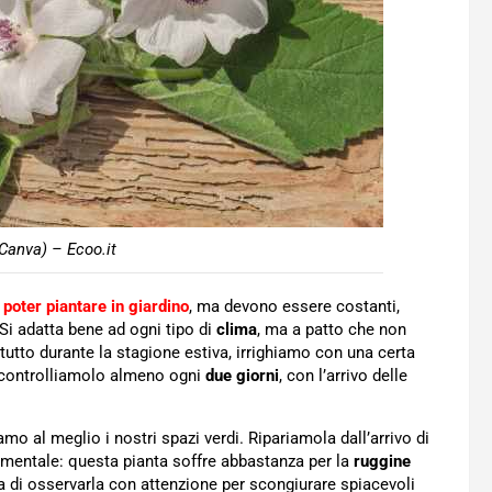
 Canva) – Ecoo.it
poter piantare in giardino
, ma devono essere costanti,
Si adatta bene ad ogni tipo di
clima
, ma a patto che non
utto durante la stagione estiva, irrighiamo con una certa
 controlliamolo almeno ogni
due giorni
, con l’arrivo delle
amo al meglio i nostri spazi verdi. Ripariamola dall’arrivo di
mentale: questa pianta soffre abbastanza per la
ruggine
a di osservarla con attenzione per scongiurare spiacevoli