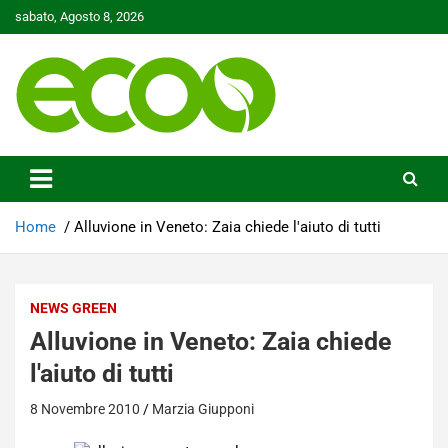
Skip
sabato, Agosto 8, 2026
to
content
Tutelare il nostro Pianeta è la nostra priorità
Ecoo.it
Home
Alluvione in Veneto: Zaia chiede l'aiuto di tutti
NEWS GREEN
Alluvione in Veneto: Zaia chiede
l'aiuto di tutti
8 Novembre 2010
Marzia Giupponi