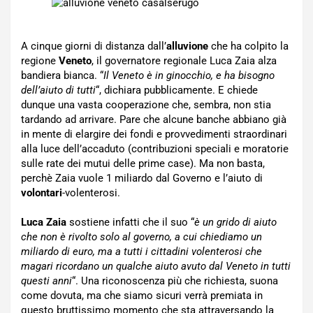
A cinque giorni di distanza dall’
alluvione
che ha colpito la
regione
Veneto
, il governatore regionale Luca Zaia alza
bandiera bianca. “
Il Veneto è in ginocchio, e ha bisogno
dell’aiuto di tutti
“, dichiara pubblicamente. E chiede
dunque una vasta cooperazione che, sembra, non stia
tardando ad arrivare. Pare che alcune banche abbiano già
in mente di elargire dei fondi e provvedimenti straordinari
alla luce dell’accaduto (contribuzioni speciali e moratorie
sulle rate dei mutui delle prime case). Ma non basta,
perchè Zaia vuole 1 miliardo dal Governo e l’aiuto di
volontari
-volenterosi.
Luca Zaia
sostiene infatti che il suo “
è un grido di aiuto
che non è rivolto solo al governo, a cui chiediamo un
miliardo di euro, ma a tutti i cittadini volenterosi che
magari ricordano un qualche aiuto avuto dal Veneto in tutti
questi anni
“. Una riconoscenza più che richiesta, suona
come dovuta, ma che siamo sicuri verrà premiata in
questo bruttissimo momento che sta attraversando la