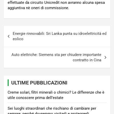
effettuate da circuito Unicredit non avranno alcuna spesa
aggiuntiva nè oneri di commissione.
Navigazione
Energie rinnovabili: Sri Lanka punta su idroelettricità ed
articoli
eolico
Auto elettriche: Siemens sta per chiudere importante
contratto in Cina
ULTIME PUBBLICAZIONI
Creme solari, filtri minerali o chimici? Le differenze che è
utile conoscere prima dell’estate
Sei luoghi straordinari che rischiano di cambiare per
sempre: perché dovremmo visitarli e proteggerli