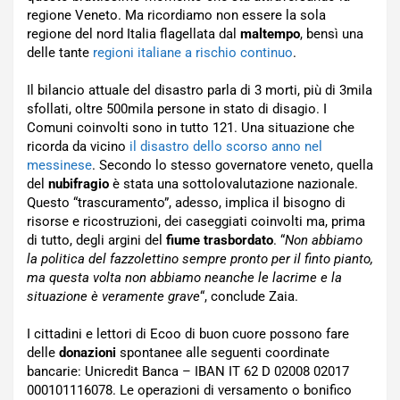
regione Veneto. Ma ricordiamo non essere la sola
regione del nord Italia flagellata dal
maltempo
, bensì una
delle tante
regioni italiane a rischio continuo
.
Il bilancio attuale del disastro parla di 3 morti, più di 3mila
sfollati, oltre 500mila persone in stato di disagio. I
Comuni coinvolti sono in tutto 121. Una situazione che
ricorda da vicino
il disastro dello scorso anno nel
messinese
. Secondo lo stesso governatore veneto, quella
del
nubifragio
è stata una sottolovalutazione nazionale.
Questo “trascuramento”, adesso, implica il bisogno di
risorse e ricostruzioni, dei caseggiati coinvolti ma, prima
di tutto, degli argini del
fiume trasbordato
. “
Non abbiamo
la politica del fazzolettino sempre pronto per il finto pianto,
ma questa volta non abbiamo neanche le lacrime e la
situazione è veramente grave
“, conclude Zaia.
I cittadini e lettori di Ecoo di buon cuore possono fare
delle
donazioni
spontanee alle seguenti coordinate
bancarie: Unicredit Banca – IBAN IT 62 D 02008 02017
000101116078. Le operazioni di versamento o bonifico