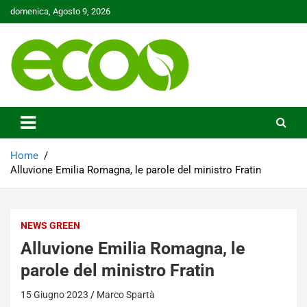
Skip
domenica, Agosto 9, 2026
to
content
Tutelare il nostro Pianeta è la nostra priorità
Ecoo.it
Home
Alluvione Emilia Romagna, le parole del ministro Fratin
NEWS GREEN
Alluvione Emilia Romagna, le
parole del ministro Fratin
15 Giugno 2023
Marco Spartà