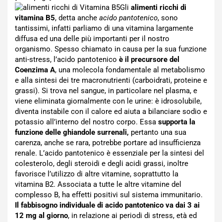
Gli
alimenti ricchi di
vitamina B5
, detta anche
acido pantotenico
, sono
tantissimi, infatti parliamo di una vitamina largamente
diffusa ed una delle più importanti per il nostro
organismo. Spesso chiamato in causa per la sua funzione
anti-stress, l’acido pantotenico
è il precursore del
Coenzima A
, una molecola fondamentale al metabolismo
e alla sintesi dei tre macronutrienti (carboidrati, proteine e
grassi). Si trova nel sangue, in particolare nel plasma, e
viene eliminata giornalmente con le urine: è idrosolubile,
diventa instabile con il calore ed aiuta a bilanciare sodio e
potassio all’interno del nostro corpo. Essa
supporta la
funzione delle ghiandole surrenali,
pertanto una sua
carenza, anche se rara, potrebbe portare ad insufficienza
renale. L’acido pantotenico è essenziale per la sintesi del
colesterolo, degli steroidi e degli acidi grassi, inoltre
favorisce l’utilizzo di altre vitamine, soprattutto la
vitamina B2. Associata a tutte le altre vitamine del
complesso B, ha effetti positivi sul sistema immunitario.
Il fabbisogno individuale di acido pantotenico va dai 3 ai
12 mg al giorno
, in relazione ai periodi di stress, età ed