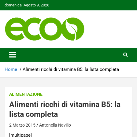
Skip
domenica, Agosto 9, 2026
to
content
Tutelare il nostro Pianeta è la nostra priorità
Ecoo.it
Home
Alimenti ricchi di vitamina B5: la lista completa
ALIMENTAZIONE
Alimenti ricchi di vitamina B5: la
lista completa
2 Marzo 2015
Antonella Navilio
[multipage]