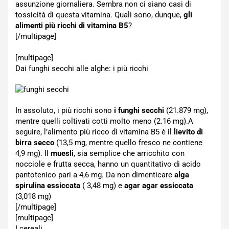
assunzione giornaliera. Sembra non ci siano casi di
tossicità di questa vitamina. Quali sono, dunque,
gli
alimenti più ricchi di vitamina B5
?
[/multipage]
[multipage]
Dai funghi secchi alle alghe: i più ricchi
In assoluto, i più ricchi sono
i funghi secchi
(21.879 mg),
mentre quelli coltivati cotti molto meno (2.16 mg).A
seguire, l’alimento più ricco di vitamina B5 è il
lievito di
birra secco
(13,5 mg, mentre quello fresco ne contiene
4,9 mg). Il
muesli
, sia semplice che arricchito con
nocciole e frutta secca, hanno un quantitativo di acido
pantotenico pari a 4,6 mg. Da non dimenticare
alga
spirulina essiccata
( 3,48 mg) e
agar agar essiccata
(3,018 mg)
[/multipage]
[multipage]
I cereali