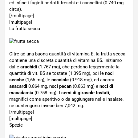
ed infine i fagioli borlotti freschi e i cannellini (0.740 mg
circa).
[/multipage]
[multipage]
La frutta secca
Oltre ad una buona quantità di vitamina E, la frutta secca
contiene una discreta quantità di vitamina B5. Iniziamo
dalle
arachidi
(1.767 mg), che perdono leggermente la
quantità di vit. B5 se tostate (1.395 mg), poi le
noci
secche
(1,66 mg), le
nocciole
(0.918 mg), ed ancora
anacardi
0.864 mg,
noci pecan
(0.863 mg) e
noci di
macadamia
(0.758 mg). I
semi di girasole tostati
,
magnifici come aperitivo o da aggiungere nelle insalate,
ne contengono invece ben 7,042 mg.
[/multipage]
[multipage]
Spezie