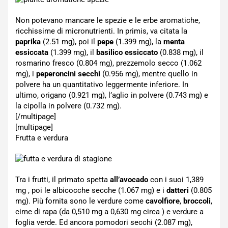
Non potevano mancare le spezie e le erbe aromatiche,
ricchissime di micronutrienti. In primis, va citata la
paprika
(2.51 mg), poi il
pepe
(1.399 mg), la
menta
essiccata
(1.399 mg), il
basilico essiccato
(0.838 mg), il
rosmarino fresco (0.804 mg), prezzemolo secco (1.062
mg), i
peperoncini secchi
(0.956 mg), mentre quello in
polvere ha un quantitativo leggermente inferiore. In
ultimo, origano (0.921 mg), l’aglio in polvere (0.743 mg) e
la cipolla in polvere (0.732 mg).
[/multipage]
[multipage]
Frutta e verdura
Tra i frutti, il primato spetta
all’avocado
con i suoi 1,389
mg , poi le albicocche secche (1.067 mg) e i
datteri
(0.805
mg). Più fornita sono le verdure come
cavolfiore
,
broccoli
,
cime di rapa (da 0,510 mg a 0,630 mg circa ) e verdure a
foglia verde. Ed ancora pomodori secchi (2.087 mg),