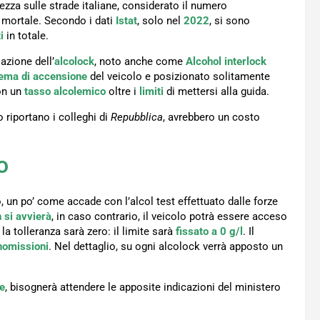
rezza sulle strade italiane, considerato il numero
o mortale. Secondo i dati
Istat
, solo nel
2022
, si sono
i
in totale.
azione dell’
alcolock
, noto anche come
Alcohol
interlock
tema di accensione
del veicolo e posizionato solitamente
con un
tasso alcolemico
oltre i
limiti
di mettersi alla guida.
 riportano i colleghi di
Repubblica
, avrebbero un costo
o
o, un po’ come accade con l’alcol test effettuato dalle forze
 si avvierà
, in caso contrario, il veicolo potrà essere acceso
a tolleranza sarà zero: il limite sarà
fissato a 0
g/l
. Il
omissioni
. Nel dettaglio, su ogni alcolock verrà apposto un
te
, bisognerà attendere le apposite indicazioni del ministero