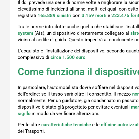
Il ddl prevede una serie di norme volte a migliorare la sicu
elevatissimo di incidenti all’anno, molti dei quali con esit
registrati
165.889 sinistri
con
3.159 morti
e
223.475 ferit
Tra le norme introdotte anche quella che stabilisce l’install
system
(Ais), un dispositivo direttamente collegato al
sis
vicino al sedile di guida. Questo impedirà al conducente 
L’acquisto e l’installazione del dispositivo, secondo quanto
complessivo di
circa 1.500 euro
.
Come funziona il dispositiv
In particolare, l’automobilista dovrà soffiare nel dispositiv
dell’ordine: se il tasso sarà oltre il consentito, il mezzo
non
normalmente. Per un guidatore, già condannato in passato l
dispositivo è stato già progettato per evitare eventuali
man
sigillo
in modo da verificare alterazioni.
Per le altre
caratteristiche tecniche
e le
officine autorizza
dei Trasporti.