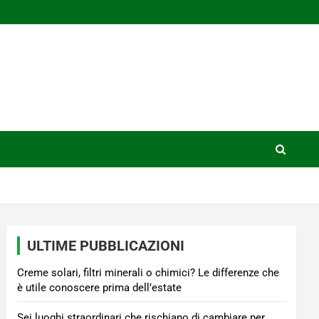
ULTIME PUBBLICAZIONI
Creme solari, filtri minerali o chimici? Le differenze che
è utile conoscere prima dell’estate
Sei luoghi straordinari che rischiano di cambiare per