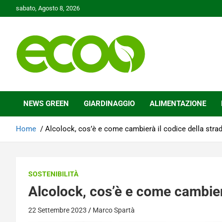
Skip
sabato, Agosto 8, 2026
to
content
Tutelare il nostro Pianeta è la nostra priorità
Ecoo.it
NEWS GREEN
GIARDINAGGIO
ALIMENTAZIONE
Home
Alcolock, cos’è e come cambierà il codice della stra
SOSTENIBILITÀ
Alcolock, cos’è e come cambierà
22 Settembre 2023
Marco Spartà