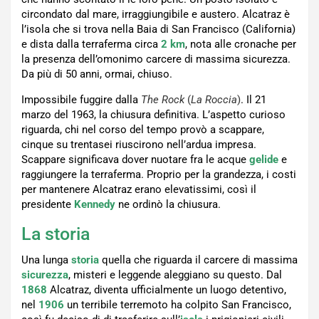
circondato dal mare, irraggiungibile e austero. Alcatraz è
l’isola che si trova nella Baia di San Francisco (California)
e dista dalla terraferma circa
2 km
, nota alle cronache per
la presenza dell’omonimo carcere di massima sicurezza.
Da più di 50 anni, ormai, chiuso.
Impossibile fuggire dalla
The Rock
(
La Roccia
)
. Il 21
marzo del 1963, la chiusura definitiva. L’aspetto curioso
riguarda, chi nel corso del tempo provò a scappare,
cinque su trentasei riuscirono nell’ardua impresa.
Scappare significava dover nuotare fra le acque
gelide
e
raggiungere la terraferma. Proprio per la grandezza, i costi
per mantenere Alcatraz erano elevatissimi, così il
presidente
Kennedy
ne ordinò la chiusura.
La storia
Una lunga
storia
quella che riguarda il carcere di massima
sicurezza
, misteri e leggende aleggiano su questo. Dal
1868
Alcatraz, diventa ufficialmente un luogo detentivo,
nel
1906
un terribile terremoto ha colpito San Francisco,