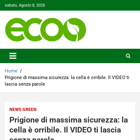
Skip
sabato, Agosto 8, 2026
to
content
Tutelare il nostro Pianeta è la nostra priorità
Ecoo.it
Home
Prigione di massima sicurezza: la cella è orribile. Il VIDEO ti
lascia senza parole
NEWS GREEN
Prigione di massima sicurezza: la
cella è orribile. Il VIDEO ti lascia
senza parole