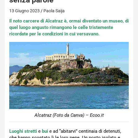
13 Giugno 2023
Paola Saija
Il noto carcere di Alcatraz è, ormai diventato un museo, di
quel luogo angusto rimangono le celle tristemente
ricordate per le condizioni in cui versavano.
Alcatraz (Foto da Canva) – Ecoo.it
Luoghi stretti
e
bui
e ad “abitarvi” centinaia di detenuti,
che hanno scontato lì le loro pene. Un posto isolato e