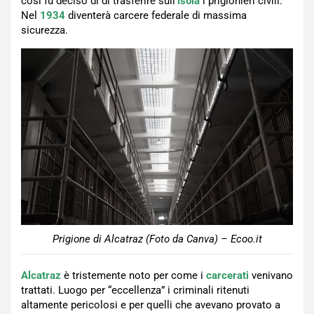
così fu deciso di di trasferire sull’
isola
i prigionieri civili.
Nel
1934
diventerà carcere federale di massima
sicurezza.
Prigione di Alcatraz (Foto da Canva) – Ecoo.it
Alcatraz
è tristemente noto per come i
carcerati
venivano
trattati. Luogo per “eccellenza” i criminali ritenuti
altamente pericolosi e per quelli che avevano provato a