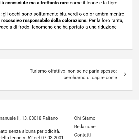
iù conosciute ma altrettanto rare
come il leone e la tigre.
o; gli occhi sono solitamente blu, verdi o color ambra mentre
recessivo responsabile della colorazione.
Per la loro rarità,
la caccia di frodo, fenomeno che ha portato a una riduzione
Turismo olfattivo, non se ne parla spesso:
cerchiamo di capire cos’è
nuele II, 13, 03018 Paliano
Chi Siamo
Redazione
nato senza alcuna periodicità.
Contatti
della legge n. 62 del 07.03.2001