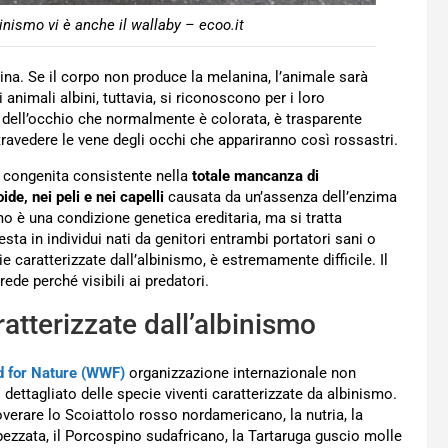
inismo vi è anche il wallaby – ecoo.it
na. Se il corpo non produce la melanina, l’animale sarà
 animali albini, tuttavia, si riconoscono per i loro
 dell’occhio che normalmente è colorata, è trasparente
ntravedere le vene degli occhi che appariranno così rossastri.
a congenita consistente nella
totale mancanza di
ide, nei peli e nei capelli
causata da un’assenza dell’enzima
smo è una condizione genetica ereditaria, ma si tratta
sta in individui nati da genitori entrambi portatori sani o
e caratterizzate dall’albinismo, è estremamente difficile. Il
rede perché visibili ai predatori.
atterizzate dall’albinismo
nd for Nature (WWF)
organizzazione internazionale non
dettagliato delle specie viventi caratterizzate da albinismo.
verare lo Scoiattolo rosso nordamericano, la nutria, la
a pezzata, il Porcospino sudafricano, la Tartaruga guscio molle