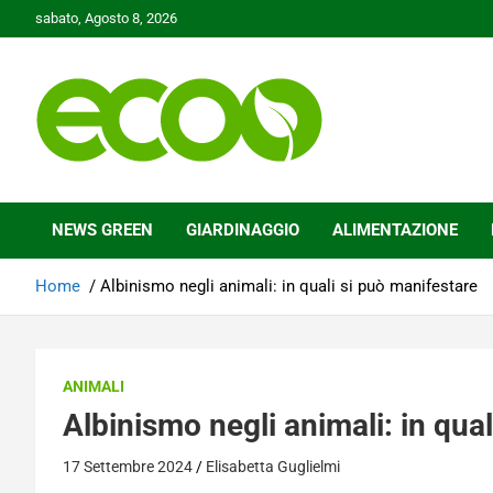
Skip
sabato, Agosto 8, 2026
to
content
Tutelare il nostro Pianeta è la nostra priorità
Ecoo.it
NEWS GREEN
GIARDINAGGIO
ALIMENTAZIONE
Home
Albinismo negli animali: in quali si può manifestare
ANIMALI
Albinismo negli animali: in qua
17 Settembre 2024
Elisabetta Guglielmi