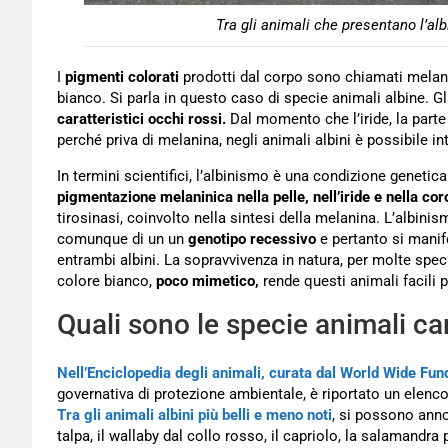
Tra gli animali che presentano l’alb
I
pigmenti colorati
prodotti dal corpo sono chiamati melani
bianco. Si parla in questo caso di specie animali albine. Gli
caratteristici occhi rossi.
Dal momento che l’iride, la parte
perché priva di melanina, negli animali albini è possibile i
In termini scientifici, l’albinismo è una condizione genetic
pigmentazione melaninica nella pelle, nell’iride e nella coro
tirosinasi, coinvolto nella sintesi della melanina. L’albini
comunque di un un
genotipo recessivo
e pertanto si manife
entrambi albini. La sopravvivenza in natura, per molte speci
colore bianco,
poco mimetico,
rende questi animali facili p
Quali sono le specie animali car
Nell’Enciclopedia degli animali, curata dal World Wide Fu
governativa di protezione ambientale, è riportato un elenco 
Tra gli animali albini più belli e meno noti
, si possono anno
talpa, il wallaby dal collo rosso, il capriolo, la salamandr