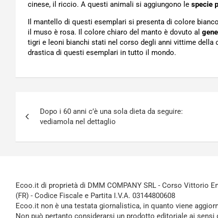
cinese, il riccio. A questi animali si aggiungono le
specie p
Il mantello di questi esemplari si presenta di colore bianc
il muso è rosa. Il colore chiaro del manto è dovuto al
gene 
tigri e leoni bianchi stati nel corso degli anni vittime del
drastica di questi esemplari in tutto il mondo.
Navigazione
Dopo i 60 anni c’è una sola dieta da seguire:
articoli
vediamola nel dettaglio
Ecoo.it di proprietà di DMM COMPANY SRL - Corso Vittorio Ema
(FR) - Codice Fiscale e Partita I.V.A. 03144800608
Ecoo.it non è una testata giornalistica, in quanto viene aggior
Non può pertanto considerarsi un prodotto editoriale ai sensi 