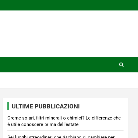
ULTIME PUBBLICAZIONI
Creme solari, filtri minerali o chimici? Le differenze che
è utile conoscere prima dell’estate
Sei luoghi straordinari che rischiano di cambiare per