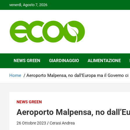
Skip
venerdì, Agosto 7, 2026
to
content
Tutelare il nostro Pianeta è la nostra priorità
Ecoo.it
NEWS GREEN
GIARDINAGGIO
ALIMENTAZIONE
Home
Aeroporto Malpensa, no dall’Europa ma il Governo ci 
NEWS GREEN
Aeroporto Malpensa, no dall’Eu
26 Ottobre 2023
Cerasi Andrea