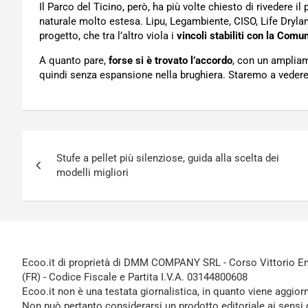
Il Parco del Ticino, però, ha più volte chiesto di rivedere 
naturale molto estesa. Lipu, Legambiente, CISO, Life Drylan
progetto, che tra l’altro viola i
vincoli stabiliti con la Comu
A quanto pare,
forse si è trovato l’accordo
, con un ampliam
quindi senza espansione nella brughiera. Staremo a veder
Navigazione
Stufe a pellet più silenziose, guida alla scelta dei
articoli
modelli migliori
Ecoo.it di proprietà di DMM COMPANY SRL - Corso Vittorio Ema
(FR) - Codice Fiscale e Partita I.V.A. 03144800608
Ecoo.it non è una testata giornalistica, in quanto viene aggior
Non può pertanto considerarsi un prodotto editoriale ai sensi 