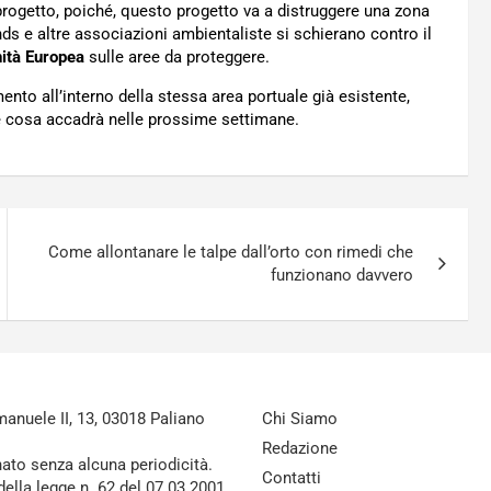
il progetto, poiché, questo progetto va a distruggere una zona
ds e altre associazioni ambientaliste si schierano contro il
nità Europea
sulle aree da proteggere.
ento all’interno della stessa area portuale già esistente,
e cosa accadrà nelle prossime settimane.
Come allontanare le talpe dall’orto con rimedi che
funzionano davvero
nuele II, 13, 03018 Paliano
Chi Siamo
Redazione
nato senza alcuna periodicità.
Contatti
della legge n. 62 del 07.03.2001