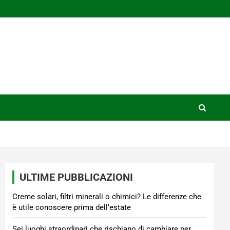
ULTIME PUBBLICAZIONI
Creme solari, filtri minerali o chimici? Le differenze che
è utile conoscere prima dell’estate
Sei luoghi straordinari che rischiano di cambiare per