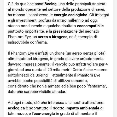
Già da qualche anno
Boeing
, una delle principali società
al mondo operante nel settore della produzione di aerei,
ha mosso i passi verso le
energie ecologiche
. Gli impegni
e gli investimenti profusi da inizio millennio ad oggi
stanno conducendo a qualche risultato
ecocompatibile
piuttosto importante, e la presentazione del neonato
Phantom Eye, un
aereo a idrogeno
, ne è esempio di
indiscutibile conferma.
Il Phantom Eye è infatti un drone (un aereo senza pilota)
alimentato ad idrogeno, in grado di avere un’autonomia
davvero impressionante: il veivolo può infatti volare per 4
giorni, ad una quota di 20 mila metri. Certo è che – come
sottolineato da Boeing – attualmente il Phantom Eye
avrebbe poche possibilità di utilizzo concreto,
considerato che non è armato ed è ben poco “fantasma”,
dato che sarebbe visibile ai radar.
Ad ogni modo, ciò che interessa alla nostra attenzione
ecologica
è soprattutto il ridotto
impatto ambientale
di
tale mezzo, e l’
eco-energia
in grado di alimentare il