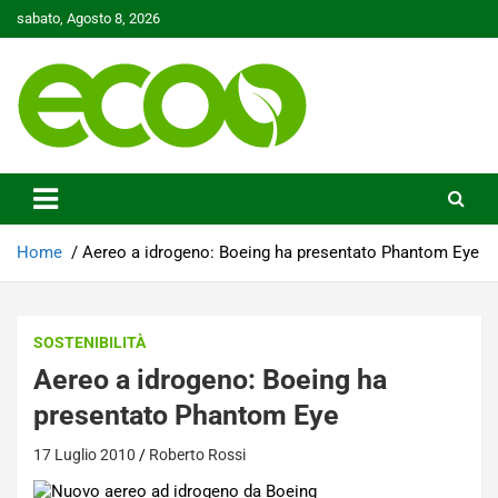
Skip
sabato, Agosto 8, 2026
to
content
Tutelare il nostro Pianeta è la nostra priorità
Ecoo.it
Home
Aereo a idrogeno: Boeing ha presentato Phantom Eye
SOSTENIBILITÀ
Aereo a idrogeno: Boeing ha
presentato Phantom Eye
17 Luglio 2010
Roberto Rossi