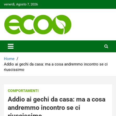
Skip
venerdì, Agosto 7, 2026
to
content
Tutelare il nostro Pianeta è la nostra priorità
Ecoo.it
Home
Addio ai gechi da casa: ma a cosa andremmo incontro se ci
riuscissimo
COMPORTAMENTI
Addio ai gechi da casa: ma a cosa
andremmo incontro se ci
riuscissimo