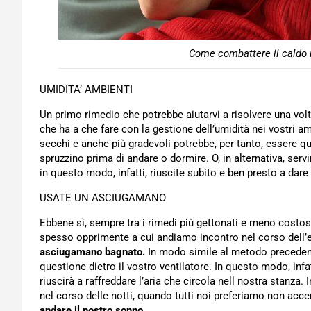
Come combattere il caldo 
UMIDITA’ AMBIENTI
Un primo rimedio che potrebbe aiutarvi a risolvere una volt
che ha a che fare con la gestione dell’umidità nei vostri 
secchi e anche più gradevoli potrebbe, per tanto, essere qu
spruzzino prima di andare o dormire. O, in alternativa, servi
in questo modo, infatti, riuscite subito e ben presto a dar
USATE UN ASCIUGAMANO
Ebbene sì, sempre tra i rimedi più gettonati e meno costos
spesso opprimente a cui andiamo incontro nel corso dell’e
asciugamano bagnato.
In modo simile al metodo precedent
questione dietro il vostro ventilatore. In questo modo, infat
riuscirà a raffreddare l’aria che circola nell nostra stanza
nel corso delle notti, quando tutti noi preferiamo non acc
andare il nostro sonno.