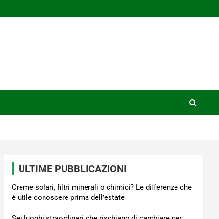
ULTIME PUBBLICAZIONI
Creme solari, filtri minerali o chimici? Le differenze che
è utile conoscere prima dell’estate
Sei luoghi straordinari che rischiano di cambiare per