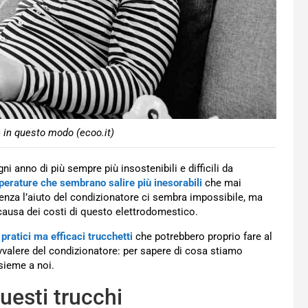
 in questo modo (ecoo.it)
i anno di più sempre più insostenibili e difficili da
erature che sembrano salire più inesorabili
che mai
senza l’aiuto del condizionatore ci sembra impossibile, ma
causa dei costi di questo elettrodomestico.
pratici ma efficaci trucchetti
che potrebbero proprio fare al
avvalere del condizionatore: per sapere di cosa stiamo
sieme a noi.
uesti trucchi