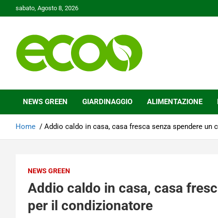
Skip
sabato, Agosto 8, 2026
to
content
Tutelare il nostro Pianeta è la nostra priorità
Ecoo.it
NEWS GREEN
GIARDINAGGIO
ALIMENTAZIONE
Home
Addio caldo in casa, casa fresca senza spendere un c
NEWS GREEN
Addio caldo in casa, casa fre
per il condizionatore