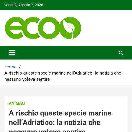
Skip
venerdì, Agosto 7, 2026
to
content
Tutelare il nostro Pianeta è la nostra priorità
Ecoo.it
Home
A rischio queste specie marine nell’Adriatico: la notizia che
nessuno voleva sentire
ANIMALI
A rischio queste specie marine
nell’Adriatico: la notizia che
nessuno voleva sentire