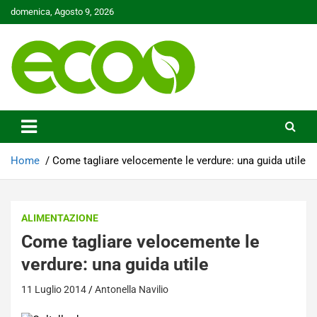
Skip
domenica, Agosto 9, 2026
to
content
Tutelare il nostro Pianeta è la nostra priorità
Ecoo.it
Home
Come tagliare velocemente le verdure: una guida utile
ALIMENTAZIONE
Come tagliare velocemente le
verdure: una guida utile
11 Luglio 2014
Antonella Navilio