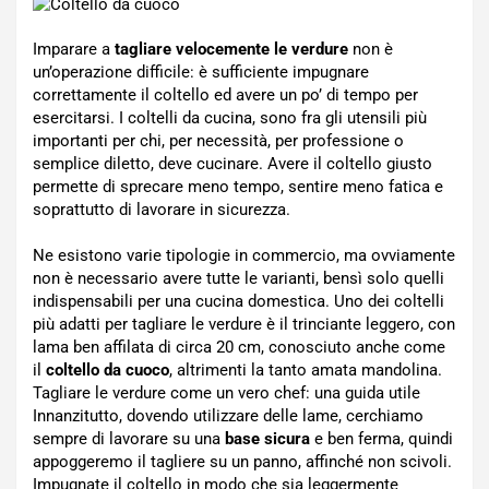
Imparare a
tagliare velocemente le verdure
non è
un’operazione difficile: è sufficiente impugnare
correttamente il coltello ed avere un po’ di tempo per
esercitarsi. I coltelli da cucina, sono fra gli utensili più
importanti per chi, per necessità, per professione o
semplice diletto, deve cucinare. Avere il coltello giusto
permette di sprecare meno tempo, sentire meno fatica e
soprattutto di lavorare in sicurezza.
Ne esistono varie tipologie in commercio, ma ovviamente
non è necessario avere tutte le varianti, bensì solo quelli
indispensabili per una cucina domestica. Uno dei coltelli
più adatti per tagliare le verdure è il trinciante leggero, con
lama ben affilata di circa 20 cm, conosciuto anche come
il
coltello da cuoco
, altrimenti la tanto amata mandolina.
Tagliare le verdure come un vero chef: una guida utile
Innanzitutto, dovendo utilizzare delle lame, cerchiamo
sempre di lavorare su una
base sicura
e ben ferma, quindi
appoggeremo il tagliere su un panno, affinché non scivoli.
Impugnate il coltello in modo che sia leggermente