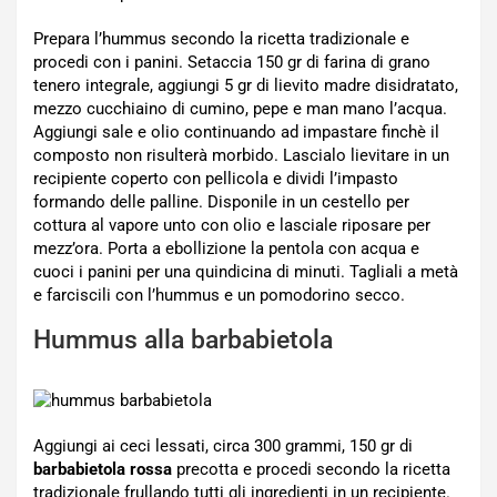
Prepara l’hummus secondo la ricetta tradizionale e
procedi con i panini. Setaccia 150 gr di farina di grano
tenero integrale, aggiungi 5 gr di lievito madre disidratato,
mezzo cucchiaino di cumino, pepe e man mano l’acqua.
Aggiungi sale e olio continuando ad impastare finchè il
composto non risulterà morbido. Lascialo lievitare in un
recipiente coperto con pellicola e dividi l’impasto
formando delle palline. Disponile in un cestello per
cottura al vapore unto con olio e lasciale riposare per
mezz’ora. Porta a ebollizione la pentola con acqua e
cuoci i panini per una quindicina di minuti. Tagliali a metà
e farciscili con l’hummus e un pomodorino secco.
Hummus alla barbabietola
Aggiungi ai ceci lessati, circa 300 grammi, 150 gr di
barbabietola rossa
precotta e procedi secondo la ricetta
tradizionale frullando tutti gli ingredienti in un recipiente.