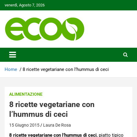
Skip
venerdì, Agosto 7, 2026
to
content
Tutelare il nostro Pianeta è la nostra priorità
Ecoo.it
Home
8 ricette vegetariane con l’hummus di ceci
ALIMENTAZIONE
8 ricette vegetariane con
l’hummus di ceci
15 Giugno 2015
Laura De Rosa
8 ricette vegetariane con l’hummus di ceci
, piatto tipico