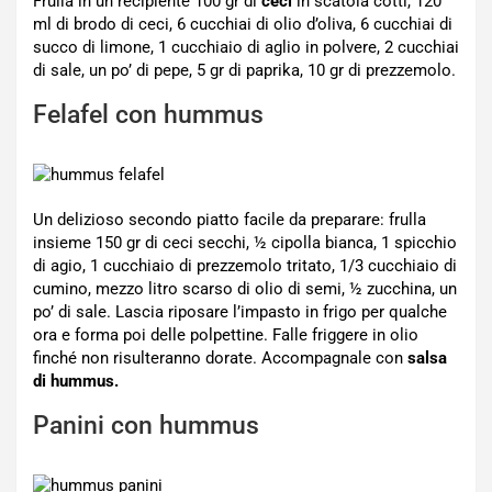
Frulla in un recipiente 100 gr di
ceci
in scatola cotti, 120
ml di brodo di ceci, 6 cucchiai di olio d’oliva, 6 cucchiai di
succo di limone, 1 cucchiaio di aglio in polvere, 2 cucchiai
di sale, un po’ di pepe, 5 gr di paprika, 10 gr di prezzemolo.
Felafel con hummus
Un delizioso secondo piatto facile da preparare: frulla
insieme 150 gr di ceci secchi, ½ cipolla bianca, 1 spicchio
di agio, 1 cucchiaio di prezzemolo tritato, 1/3 cucchiaio di
cumino, mezzo litro scarso di olio di semi, ½ zucchina, un
po’ di sale. Lascia riposare l’impasto in frigo per qualche
ora e forma poi delle polpettine. Falle friggere in olio
finché non risulteranno dorate. Accompagnale con
salsa
di hummus.
Panini con hummus