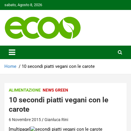
Skip
sabato, Agosto 8, 2026
to
content
Tutelare il nostro Pianeta è la nostra priorità
Ecoo.it
Home
10 secondi piatti vegani con le carote
ALIMENTAZIONE
NEWS GREEN
10 secondi piatti vegani con le
carote
6 Novembre 2015
Gianluca Rini
[multipage]