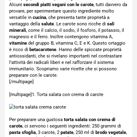
Alcuni
secondi piatti vegani con le carote
, tutti davvero da
provare, per sperimentare questo ingrediente molto
versatile in
cucina
, che presenta tante proprietà a
vantaggio della
salute
. Le carote sono ricche di
sali
minerali
, come il calcio, il sodio, il fosforo, il potassio, il
magnesio e il ferro. Inoltre contengono vitamina A,
vitamine
del gruppo B, vitamina C, E e K. Questo ortaggio
è ricco di
betacarotene
. Hanno delle spiccate proprietà
antiossidanti, che si rivelano importanti nel contrastare
l’attività dei radicali liberi e nel rafforzare il sistema
immunitario. Scopriamo varie ricette che si possono
preparare con le carote.
[/multipage]
[multipage]
1. Torta salata con crema di carote
Per preparare una gustosa
torta salata con crema di
carote
, ci servono i seguenti ingredienti: 250 grammi di
pasta sfoglia
, 3 carote, 2
patate
, 250 ml di
brodo vegetale
,