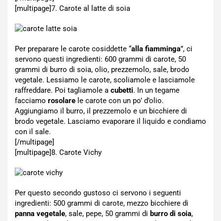
[multipage]
7. Carote al latte di soia
Per preparare le carote cosiddette “
alla fiamminga
”, ci
servono questi ingredienti: 600 grammi di carote, 50
grammi di burro di soia, olio, prezzemolo, sale, brodo
vegetale. Lessiamo le carote, scoliamole e lasciamole
raffreddare. Poi tagliamole a
cubetti
. In un tegame
facciamo
rosolare
le carote con un po’ d’olio.
Aggiungiamo il burro, il prezzemolo e un bicchiere di
brodo vegetale. Lasciamo evaporare il liquido e condiamo
con il sale.
[/multipage]
[multipage]
8. Carote Vichy
Per questo secondo gustoso ci servono i seguenti
ingredienti: 500 grammi di carote, mezzo bicchiere di
panna vegetale
, sale, pepe, 50 grammi di
burro di soia
,