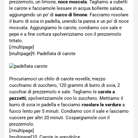
prezzemolo, un limone,
noce moscata
. Tagliamo a cubetti
le carote e facciamole lessare in acqua bollente salata,
aggiungendo un po’ di
succo di limone
. Facciamo rosolare
il burro di soia in padella, unendo la panna e un po’ di noce
moscata. Aggiungiamo le carote, condiamo con sale e
pepe e a fine cottura spolverizziamo con il prezzemolo
tritato.
[/multipage]
[multipage]
9. Padellata di carote
Procuriamoci un chilo di carote novelle, mezzo
cucchiaino di zucchero, 120 grammi di burro di soia, 2
cucchiai di prezzemolo e sale. Tagliamo le
carote a
pezzetti
, spolverizziamole con lo zucchero. Mettiamo il
burro di soia in padella e facciamo
rosolare le verdure
a
fuoco lento per 5 minuti. Condiamo con il sale e lasciamo
cuocere per altri 20 minuti. Cospargiamole con il
prezzemolo.
[/multipage]
[multipage]
10. Carote in agrodolce