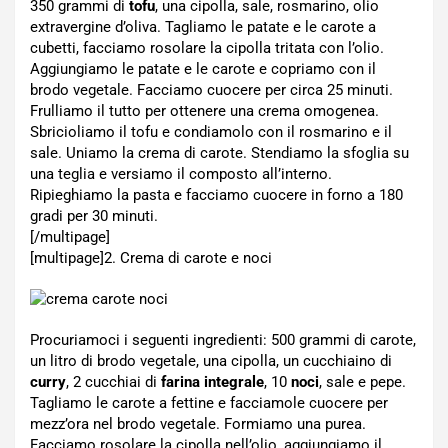
350 grammi di
tofu
, una cipolla, sale, rosmarino, olio
extravergine d’oliva. Tagliamo le patate e le carote a
cubetti, facciamo rosolare la cipolla tritata con l’olio.
Aggiungiamo le patate e le carote e copriamo con il
brodo vegetale. Facciamo cuocere per circa 25 minuti.
Frulliamo il tutto per ottenere una crema omogenea.
Sbricioliamo il tofu e condiamolo con il rosmarino e il
sale. Uniamo la crema di carote. Stendiamo la sfoglia su
una teglia e versiamo il composto all’interno.
Ripieghiamo la pasta e facciamo cuocere in forno a 180
gradi per 30 minuti.
[/multipage]
[multipage]
2. Crema di carote e noci
Procuriamoci i seguenti ingredienti: 500 grammi di carote,
un litro di brodo vegetale, una cipolla, un cucchiaino di
curry
, 2 cucchiai di
farina integrale
, 10
noci
, sale e pepe.
Tagliamo le carote a fettine e facciamole cuocere per
mezz’ora nel brodo vegetale. Formiamo una purea.
Facciamo rosolare la cipolla nell’olio, aggiungiamo il