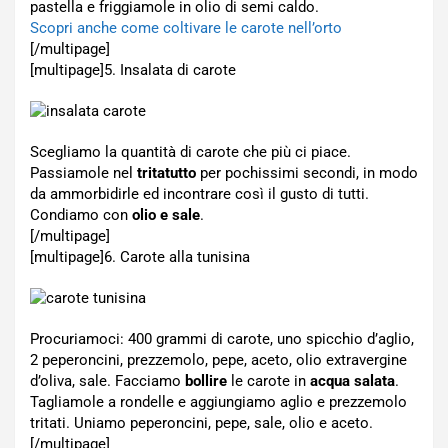
pastella e friggiamole in olio di semi caldo.
Scopri anche come coltivare le carote nell’orto
[/multipage]
[multipage]
5. Insalata di carote
Scegliamo la quantità di carote che più ci piace.
Passiamole nel
tritatutto
per pochissimi secondi, in modo
da ammorbidirle ed incontrare così il gusto di tutti.
Condiamo con
olio e sale
.
[/multipage]
[multipage]
6. Carote alla tunisina
Procuriamoci: 400 grammi di carote, uno spicchio d’aglio,
2 peperoncini, prezzemolo, pepe, aceto, olio extravergine
d’oliva, sale. Facciamo
bollire
le carote in
acqua salata
.
Tagliamole a rondelle e aggiungiamo aglio e prezzemolo
tritati. Uniamo peperoncini, pepe, sale, olio e aceto.
[/multipage]