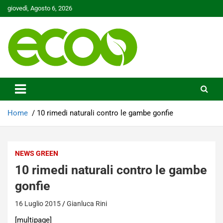
Skip
giovedì, Agosto 6, 2026
to
content
Tutelare il nostro Pianeta è la nostra priorità
Ecoo.it
Home
10 rimedi naturali contro le gambe gonfie
NEWS GREEN
10 rimedi naturali contro le gambe
gonfie
16 Luglio 2015
Gianluca Rini
[multipage]