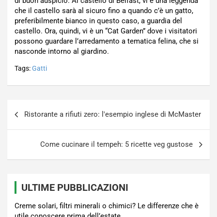
di buon auspicio. Al castello di Belfast, vi è una leggenda
che il castello sarà al sicuro fino a quando c’è un gatto,
preferibilmente bianco in questo caso, a guardia del
castello. Ora, quindi, vi è un “Cat Garden” dove i visitatori
possono guardare l’arredamento a tematica felina, che si
nasconde intorno al giardino.
Tags:
Gatti
Navigazione
Ristorante a rifiuti zero: l'esempio inglese di McMaster
articoli
Come cucinare il tempeh: 5 ricette veg gustose
ULTIME PUBBLICAZIONI
Creme solari, filtri minerali o chimici? Le differenze che è
utile conoscere prima dell’estate