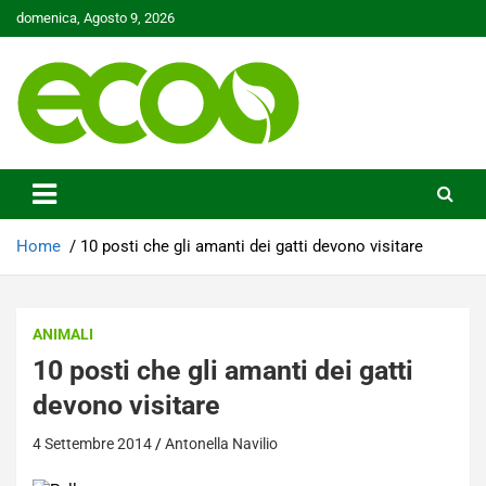
Skip
domenica, Agosto 9, 2026
to
content
Tutelare il nostro Pianeta è la nostra priorità
Ecoo.it
Home
10 posti che gli amanti dei gatti devono visitare
ANIMALI
10 posti che gli amanti dei gatti
devono visitare
4 Settembre 2014
Antonella Navilio