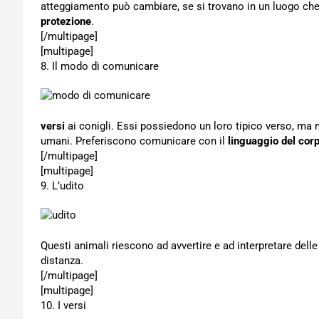
atteggiamento può cambiare, se si trovano in un luogo che
protezione
.
[/multipage]
[multipage]
8. Il modo di comunicare
versi
ai conigli. Essi possiedono un loro tipico verso, ma 
umani. Preferiscono comunicare con il
linguaggio del cor
[/multipage]
[multipage]
9. L’udito
Questi animali riescono ad avvertire e ad interpretare de
distanza.
[/multipage]
[multipage]
10. I versi