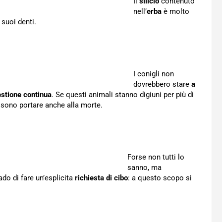
Il
silicio
contenuto
nell’
erba
è molto
 suoi denti.
I conigli non
dovrebbero stare
a
estione continua
. Se questi animali stanno digiuni per più di
ssono portare anche alla morte.
Forse non tutti lo
sanno, ma
do di fare un’esplicita
richiesta di cibo
: a questo scopo si