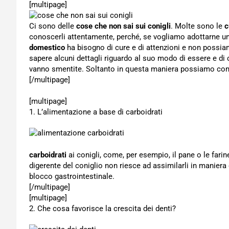
[multipage]
Ci sono delle
cose che non sai sui conigli
. Molte sono le
c
conoscerli attentamente, perché, se vogliamo adottarne un
domestico
ha bisogno di cure e di attenzioni e non possia
sapere alcuni dettagli riguardo al suo modo di essere e di
vanno smentite. Soltanto in questa maniera possiamo con
[/multipage]
[multipage]
1. L’alimentazione a base di carboidrati
carboidrati
ai conigli, come, per esempio, il pane o le far
digerente del coniglio non riesce ad assimilarli in manie
blocco gastrointestinale.
[/multipage]
[multipage]
2. Che cosa favorisce la crescita dei denti?