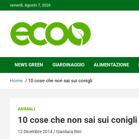
Skip
venerdì, Agosto 7, 2026
to
content
Tutelare il nostro Pianeta è la nostra priorità
Ecoo.it
NEWS GREEN
GIARDINAGGIO
ALIMENTAZIONE
Home
10 cose che non sai sui conigli
ANIMALI
10 cose che non sai sui conigli
12 Dicembre 2014
Gianluca Rini