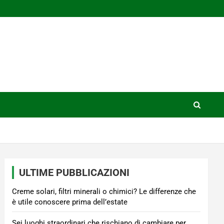
ULTIME PUBBLICAZIONI
Creme solari, filtri minerali o chimici? Le differenze che
è utile conoscere prima dell’estate
Sei luoghi straordinari che rischiano di cambiare per