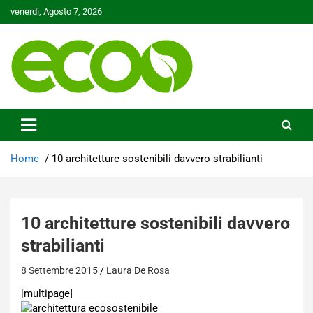
Skip
venerdì, Agosto 7, 2026
to
content
Tutelare il nostro Pianeta è la nostra priorità
Ecoo.it
Home
10 architetture sostenibili davvero strabilianti
10 architetture sostenibili davvero
strabilianti
8 Settembre 2015
Laura De Rosa
[multipage]