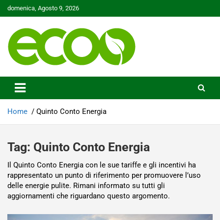
Skip
domenica, Agosto 9, 2026
to
content
Tutelare il nostro Pianeta è la nostra priorità
Ecoo.it
Home
Quinto Conto Energia
Tag:
Quinto Conto Energia
Il Quinto Conto Energia con le sue tariffe e gli incentivi ha
rappresentato un punto di riferimento per promuovere l’uso
delle energie pulite. Rimani informato su tutti gli
aggiornamenti che riguardano questo argomento.