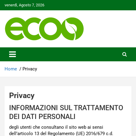
Skip
venerdì, Agosto 7, 2026
to
content
Tutelare il nostro Pianeta è la nostra priorità
Ecoo.it
Home
Privacy
Privacy
INFORMAZIONI SUL TRATTAMENTO
DEI DATI PERSONALI
degli utenti che consultano il sito web ai sensi
dell’articolo 13 del Regolamento (UE) 2016/679 c.d.