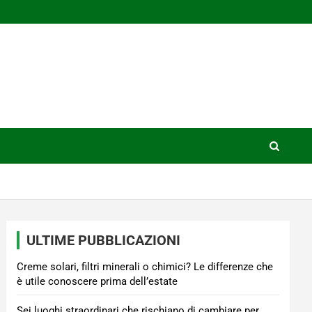
ULTIME PUBBLICAZIONI
Creme solari, filtri minerali o chimici? Le differenze che
è utile conoscere prima dell’estate
Sei luoghi straordinari che rischiano di cambiare per