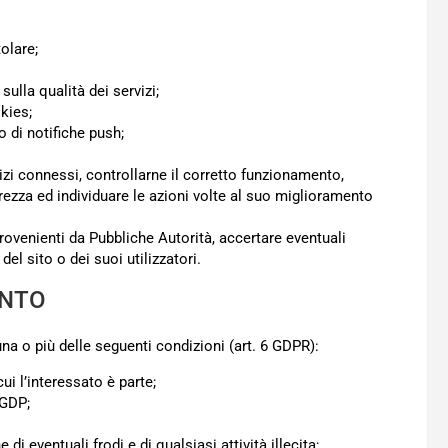
tolare;
sulla qualità dei servizi;
kies;
o di notifiche push;
vizi connessi, controllarne il corretto funzionamento,
rezza ed individuare le azioni volte al suo miglioramento
rovenienti da Pubbliche Autorità, accertare eventuali
del sito o dei suoi utilizzatori.
ENTO
 una o più delle seguenti condizioni (art. 6 GDPR):
ui l’interessato è parte;
RGDP;
 di eventuali frodi e di qualsiasi attività illecita;