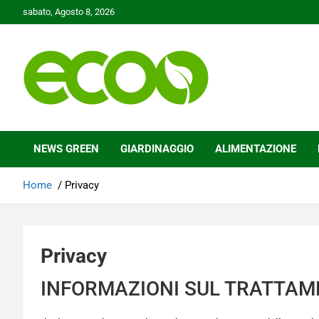
Skip
sabato, Agosto 8, 2026
to
content
Tutelare il nostro Pianeta è la nostra priorità
Ecoo.it
NEWS GREEN
GIARDINAGGIO
ALIMENTAZIONE
Home
Privacy
Privacy
INFORMAZIONI SUL TRATTAME