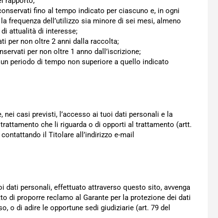
l rapporto;
o conservati fino al tempo indicato per ciascuno e, in ogni
 la frequenza dell’utilizzo sia minore di sei mesi, almeno
di attualità di interesse;
ati per non oltre 2 anni dalla raccolta;
conservati per non oltre 1 anno dall’iscrizione;
er un periodo di tempo non superiore a quello indicato
e, nei casi previsti, l’accesso ai tuoi dati personali e la
 trattamento che li riguarda o di opporti al trattamento (artt.
ontattando il Titolare all’indirizzo e-mail
uoi dati personali, effettuato attraverso questo sito, avvenga
tto di proporre reclamo al Garante per la protezione dei dati
, o di adire le opportune sedi giudiziarie (art. 79 del