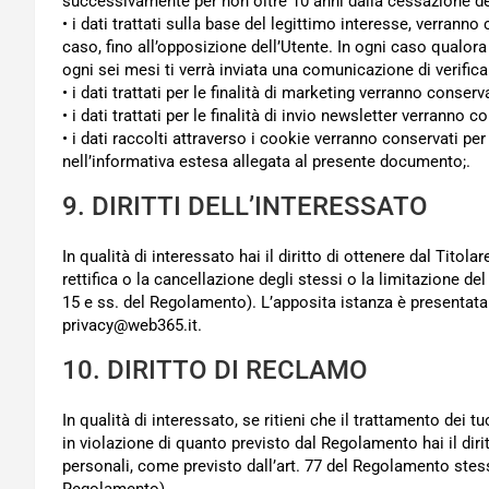
successivamente per non oltre 10 anni dalla cessazione de
• i dati trattati sulla base del legittimo interesse, verrann
caso, fino all’opposizione dell’Utente. In ogni caso qualora
ogni sei mesi ti verrà inviata una comunicazione di verifica 
• i dati trattati per le finalità di marketing verranno conserv
• i dati trattati per le finalità di invio newsletter verranno 
• i dati raccolti attraverso i cookie verranno conservati p
nell’informativa estesa allegata al presente documento;.
9. DIRITTI DELL’INTERESSATO
In qualità di interessato hai il diritto di ottenere dal Titolar
rettifica o la cancellazione degli stessi o la limitazione del
15 e ss. del Regolamento). L’apposita istanza è presentata c
privacy@web365.it.
10. DIRITTO DI RECLAMO
In qualità di interessato, se ritieni che il trattamento dei t
in violazione di quanto previsto dal Regolamento hai il diri
personali, come previsto dall’art. 77 del Regolamento stesso