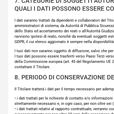
7. CATEGORIE DI SOGGETTI AUTOR
QUALI I DATI POSSONO ESSERE C
I dati saranno trattati da dipendenti e collaboratori del Tito
amministratori di sistema, da Autorità di Pubblica Sicurezza 
dello Stato ed accertamento dei reati o all’Autorità Giudizi
ravvisino ipotesi di reato, nonché da eventuali soggetti est
GDPR, il cui elenco aggiornato è sempre nella disponibilità 
I tuoi dati non saranno oggetto di diffusione, salvo che per
I tuoi dati possono essere trasferiti verso Paesi Terzi vers
della Commissione europea (art. 45 del Regolamento UE 201
contattare il Titolare.
8. PERIODO DI CONSERVAZIONE DE
Il Titolare tratterà i dati per il tempo necessario per adempi
• i dati trattati per le richieste di contatto e/o informazion
strettamente necessario e, in ogni caso, per non oltre sei (
• i dati trattati relativi al rapporto contrattuale, verranno c