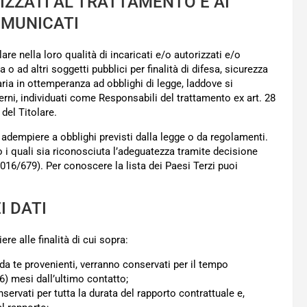
IZZATI AL TRATTAMENTO E AI
OMUNICATI
lare nella loro qualità di incaricati e/o autorizzati e/o
o ad altri soggetti pubblici per finalità di difesa, sicurezza
aria in ottemperanza ad obblighi di legge, laddove si
erni, individuati come Responsabili del trattamento ex art. 28
del Titolare.
 adempiere a obblighi previsti dalla legge o da regolamenti.
o i quali sia riconosciuta l’adeguatezza tramite decisione
6/679). Per conoscere la lista dei Paesi Terzi puoi
I DATI
ere alle finalità di cui sopra:
i da te provenienti, verranno conservati per il tempo
6) mesi dall’ultimo contatto;
onservati per tutta la durata del rapporto contrattuale e,