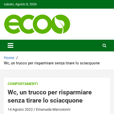
Skip
sabato, Agosto 8, 2026
to
content
Tutelare il nostro Pianeta è la nostra priorità
Ecoo.it
Home
Wc, un trucco per risparmiare senza tirare lo sciacquone
COMPORTAMENTI
Wc, un trucco per risparmiare
senza tirare lo sciacquone
14 Agosto 2022
Emanuela Marcoionni