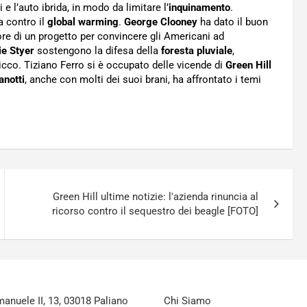
 e l’auto ibrida, in modo da limitare l’
inquinamento
.
 contro il
global warming
.
George Clooney
ha dato il buon
re di un progetto per convincere gli Americani ad
ie Styer
sostengono la difesa della
foresta pluviale
,
ricco. Tiziano Ferro si è occupato delle vicende di
Green Hill
anotti
, anche con molti dei suoi brani, ha affrontato i temi
Green Hill ultime notizie: l'azienda rinuncia al
ricorso contro il sequestro dei beagle [FOTO]
nuele II, 13, 03018 Paliano
Chi Siamo