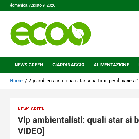
Skip
domenica, Agosto 9, 2026
to
content
Tutelare il nostro Pianeta è la nostra priorità
Ecoo.it
NEWS GREEN
GIARDINAGGIO
ALIMENTAZIONE
Home
Vip ambientalisti: quali star si battono per il pianet
NEWS GREEN
Vip ambientalisti: quali star si
VIDEO]