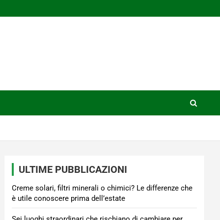
ULTIME PUBBLICAZIONI
Creme solari, filtri minerali o chimici? Le differenze che
è utile conoscere prima dell’estate
Sei luoghi straordinari che rischiano di cambiare per