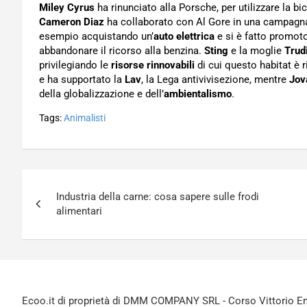
Miley Cyrus
ha rinunciato alla Porsche, per utilizzare la bici
Cameron Diaz
ha collaborato con Al Gore in una campagna
esempio acquistando un’
auto elettrica
e si è fatto promoto
abbandonare il ricorso alla benzina.
Sting
e la moglie
Trud
privilegiando le
risorse rinnovabili
di cui questo habitat è 
e ha supportato la
Lav
, la Lega antivivisezione, mentre
Jov
della globalizzazione e dell’
ambientalismo
.
Tags:
Animalisti
Navigazione
Industria della carne: cosa sapere sulle frodi
articoli
alimentari
Ecoo.it di proprietà di DMM COMPANY SRL - Corso Vittorio Ema