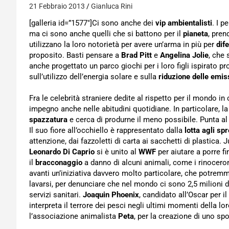
21 Febbraio 2013
Gianluca Rini
[galleria id=”1577″]Ci sono anche dei
vip ambientalisti
. I p
ma ci sono anche quelli che si battono per il
pianeta
, pren
utilizzano la loro notorietà per avere un’arma in più per
dif
proposito. Basti pensare a
Brad Pitt
e
Angelina Jolie
, che 
anche progettato un parco giochi per i loro figli ispirato pr
sull’utilizzo dell’energia solare e sulla
riduzione delle emis
Fra le celebrità straniere dedite al rispetto per il mondo i
impegno anche nelle abitudini quotidiane. In particolare, l
spazzatura
e cerca di produrne il meno possibile. Punta a
Il suo fiore all’occhiello è rappresentato dalla
lotta agli sp
attenzione, dai fazzoletti di carta ai sacchetti di plastica. J
Leonardo Di Caprio
si è unito al
WWF
per aiutare a porre f
il
bracconaggio
a danno di alcuni animali, come i rinoceronti
avanti un’iniziativa davvero molto particolare, che potrem
lavarsi, per denunciare che nel mondo ci sono 2,5 milioni 
servizi sanitari.
Joaquin Phoenix
, candidato all’Oscar per il
interpreta il terrore dei pesci negli ultimi momenti della lor
l’associazione animalista
Peta
, per la creazione di uno sp