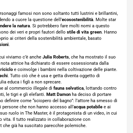
ersonaggi famosi non sono soltanto tutti lustrini e brillantini,
dendo a cuore la questione dell’
ecosostenibilità
. Molte star
endere la natura
. Si potrebbero fare molti nomi a questo
sono dei veri e propri fautori dello
stile di vita green
. Hanno
oprio ai criteri della sostenibilità ambientale, basato
sioni
.
n cui viviamo c’è anche
Julia Roberts
, che ha mostrato il suo
a nota attrice ha dichiarato di essere ossessionata dalla
l
riciclo
e coinvolge i bambini nella coltivazione delle piante.
rechi
. Tutto ciò che è usa e getta diventa oggetto di
ulia educa i figli a non sprecare.
ine al commercio illegale di
fauna selvatica
, lottando contro
, le tigri e gli elefanti.
Matt Damon
ha deciso di portare
mo definire come “sciopero del bagno”: l’attore ha smesso di
di persone che non hanno accesso all’
acqua potabile
e ai
 suo ruolo in The Master, è il protagonista di un video, in cui
o vita. Il tutto realizzato in collaborazione con
ot che già ha suscitato parecchie polemiche.