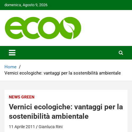
Skip
domenica, Agosto 9, 2026
to
content
Tutelare il nostro Pianeta è la nostra priorità
Ecoo.it
Home
Vernici ecologiche: vantaggi per la sostenibilità ambientale
NEWS GREEN
Vernici ecologiche: vantaggi per la
sostenibilità ambientale
11 Aprile 2011
Gianluca Rini