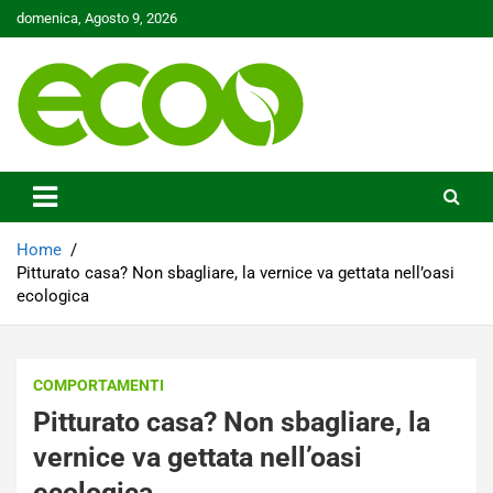
Skip
domenica, Agosto 9, 2026
to
content
Tutelare il nostro Pianeta è la nostra priorità
Ecoo.it
Home
Pitturato casa? Non sbagliare, la vernice va gettata nell’oasi
ecologica
COMPORTAMENTI
Pitturato casa? Non sbagliare, la
vernice va gettata nell’oasi
ecologica