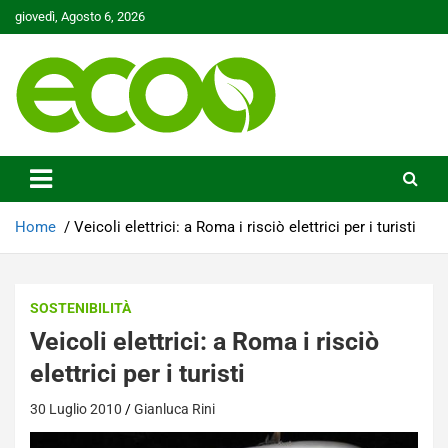
Skip
giovedì, Agosto 6, 2026
to
content
Tutelare il nostro Pianeta è la nostra priorità
Ecoo.it
Home
Veicoli elettrici: a Roma i risciò elettrici per i turisti
SOSTENIBILITÀ
Veicoli elettrici: a Roma i risciò
elettrici per i turisti
30 Luglio 2010
Gianluca Rini