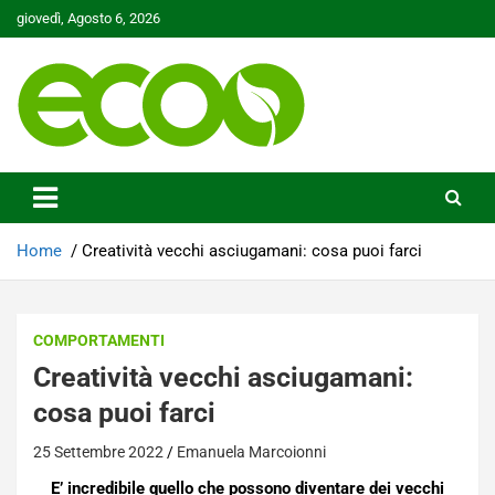
Skip
giovedì, Agosto 6, 2026
to
content
Tutelare il nostro Pianeta è la nostra priorità
Ecoo.it
Home
Creatività vecchi asciugamani: cosa puoi farci
COMPORTAMENTI
Creatività vecchi asciugamani:
cosa puoi farci
25 Settembre 2022
Emanuela Marcoionni
E’ incredibile quello che possono diventare dei vecchi