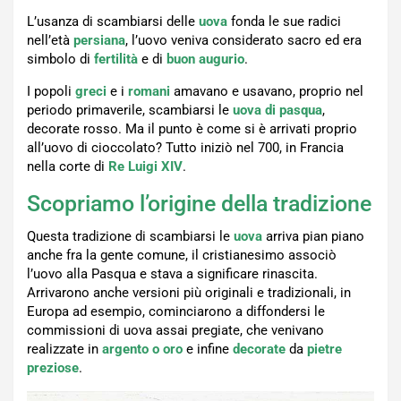
L’usanza di scambiarsi delle
uova
fonda le sue radici
nell’età
persiana
, l’uovo veniva considerato sacro ed era
simbolo di
fertilità
e di
buon auguri
o
.
I popoli
greci
e i
romani
amavano e usavano, proprio nel
periodo primaverile, scambiarsi le
uova di pasqua
,
decorate rosso. Ma il punto è come si è arrivati proprio
all’uovo di cioccolato? Tutto iniziò nel 700, in Francia
nella corte di
Re Luigi XIV
.
Scopriamo l’origine della tradizione
Questa tradizione di scambiarsi le
uova
arriva pian piano
anche fra la gente comune, il cristianesimo associò
l’uovo alla Pasqua e stava a significare rinascita.
Arrivarono anche versioni più originali e tradizionali, in
Europa ad esempio, cominciarono a diffondersi le
commissioni di uova assai pregiate, che venivano
realizzate in
argento o oro
e infine
decorate
da
pietre
preziose
.