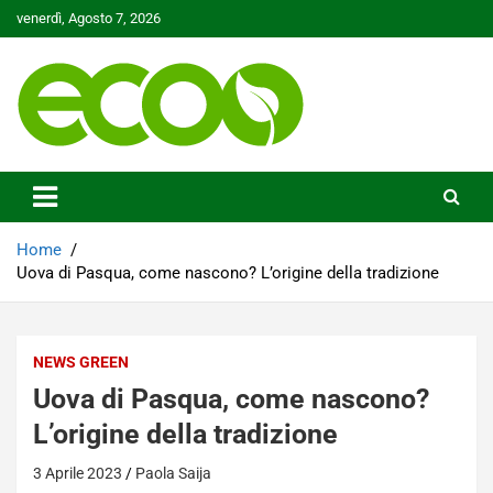
Skip
venerdì, Agosto 7, 2026
to
content
Tutelare il nostro Pianeta è la nostra priorità
Ecoo.it
Home
Uova di Pasqua, come nascono? L’origine della tradizione
NEWS GREEN
Uova di Pasqua, come nascono?
L’origine della tradizione
3 Aprile 2023
Paola Saija