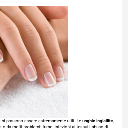
 ci possono essere estremamente utili. Le
unghie ingiallite
,
to da molti problemi: fumo, infezioni ai tessuti, abuso di