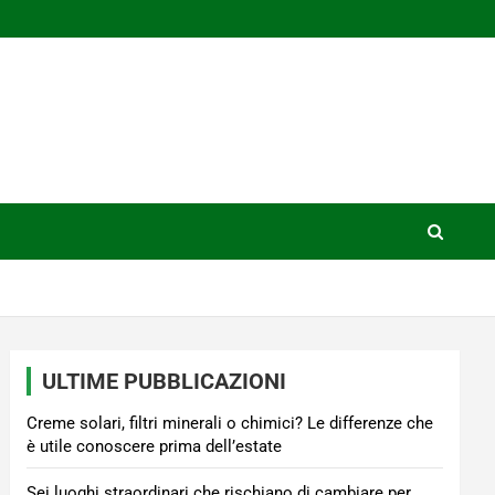
ULTIME PUBBLICAZIONI
Creme solari, filtri minerali o chimici? Le differenze che
è utile conoscere prima dell’estate
Sei luoghi straordinari che rischiano di cambiare per