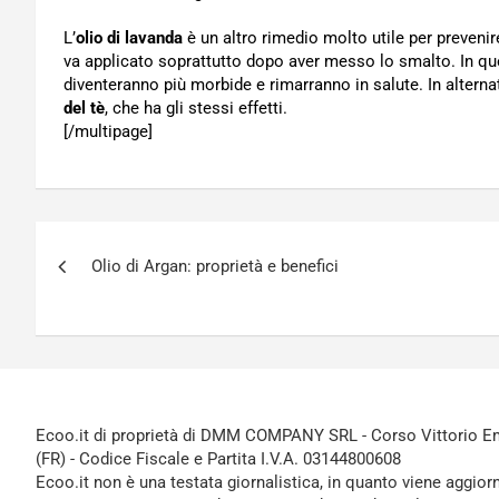
L’
olio di lavanda
è un altro rimedio molto utile per prevenir
va applicato soprattutto dopo aver messo lo smalto. In q
diventeranno più morbide e rimarranno in salute. In alternati
del tè
, che ha gli stessi effetti.
[/multipage]
Navigazione
Olio di Argan: proprietà e benefici
articoli
Ecoo.it di proprietà di DMM COMPANY SRL - Corso Vittorio Ema
(FR) - Codice Fiscale e Partita I.V.A. 03144800608
Ecoo.it non è una testata giornalistica, in quanto viene aggior