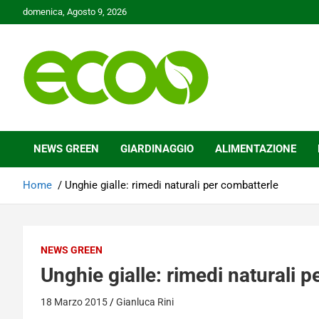
Skip
domenica, Agosto 9, 2026
to
content
Tutelare il nostro Pianeta è la nostra priorità
Ecoo.it
NEWS GREEN
GIARDINAGGIO
ALIMENTAZIONE
Home
Unghie gialle: rimedi naturali per combatterle
NEWS GREEN
Unghie gialle: rimedi naturali 
18 Marzo 2015
Gianluca Rini