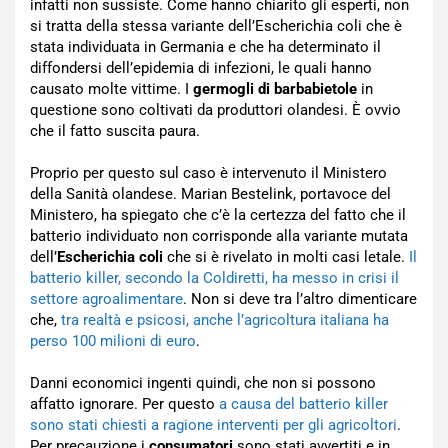
infatti non sussiste. Come hanno chiarito gli esperti, non
si tratta della stessa variante dell’Escherichia coli che è
stata individuata in Germania e che ha determinato il
diffondersi dell’epidemia di infezioni, le quali hanno
causato molte vittime. I
germogli di barbabietole
in
questione sono coltivati da produttori olandesi. È ovvio
che il fatto suscita paura.
Proprio per questo sul caso è intervenuto il Ministero
della Sanità olandese. Marian Bestelink, portavoce del
Ministero, ha spiegato che c’è la certezza del fatto che il
batterio individuato non corrisponde alla variante mutata
dell’
Escherichia coli
che si è rivelato in molti casi letale.
Il
batterio killer, secondo la Coldiretti, ha messo in crisi il
settore agroalimentare
. Non si deve tra l’altro dimenticare
che,
tra realtà e psicosi, anche l’agricoltura italiana ha
perso 100 milioni di euro
.
Danni economici ingenti quindi, che non si possono
affatto ignorare. Per questo
a causa del batterio killer
sono stati chiesti a ragione interventi per gli agricoltori
.
Per precauzione i
consumatori
sono stati avvertiti e in