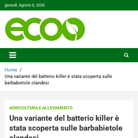
Skip
giovedì, Agosto 6, 2026
to
content
Tutelare il nostro Pianeta è la nostra priorità
Ecoo.it
Home
Una variante del batterio killer è stata scoperta sulle
barbabietole olandesi
AGRICOLTURA E ALLEVAMENTO
Una variante del batterio killer è
stata scoperta sulle barbabietole
olandesi