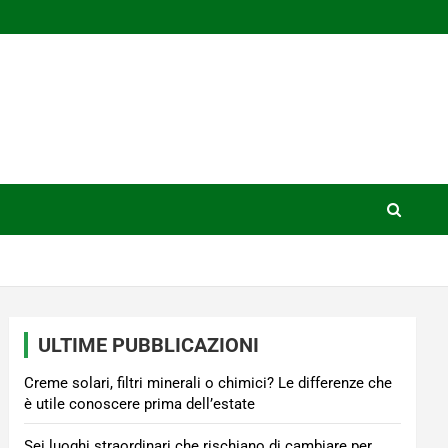
ULTIME PUBBLICAZIONI
Creme solari, filtri minerali o chimici? Le differenze che
è utile conoscere prima dell’estate
Sei luoghi straordinari che rischiano di cambiare per