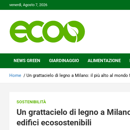
Skip
venerdì, Agosto 7, 2026
to
content
Tutelare il nostro Pianeta è la nostra priorità
Ecoo.it
NEWS GREEN
GIARDINAGGIO
ALIMENTAZIONE
Home
Un grattacielo di legno a Milano: il più alto al mondo f
SOSTENIBILITÀ
Un grattacielo di legno a Milano:
edifici ecosostenibili