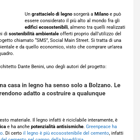
Un
grattacielo di legno
sorgerà a
Milano
e può
essere considerato il più alto al mondo fra gli
edifici ecosostenibili
, almeno tra quelli realizzati
ni di
sostenibilità ambientale
offerti proprio dall’utilizzo del
 progetto chiamato “SMS”, Social Main Street. Si tratta di una
mbientale e da quello economico, visto che comprare un’area
quadro.
hitetto Dante Benini, uno degli autori del progetto:
una
casa in legno
ha senso solo a Bolzano. Le
o rendono adatto a costruire a qualunque
sto materiale. Il legno infatti è riciclabile interamente, è
ica
e ha anche
potenzialità antisismiche
.
Greenpeace ha
no
. Di certo
il legno è più ecosostenibile del cemento
, infatti
e del cemento nel campo della bioedilizia
.