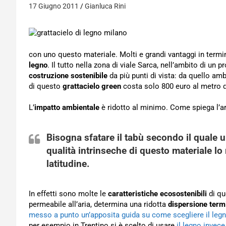
17 Giugno 2011
Gianluca Rini
con uno questo materiale. Molti e grandi vantaggi in termi
legno
. Il tutto nella zona di viale Sarca, nell’ambito di un
costruzione sostenibile
da più punti di vista: da quello a
di questo
grattacielo green
costa solo 800 euro al metro 
L’
impatto ambientale
è ridotto al minimo. Come spiega l’arc
Bisogna sfatare il tabù secondo il quale 
qualità intrinseche di questo materiale l
latitudine.
In effetti sono molte le
caratteristiche ecosostenibili
di que
permeabile all’aria, determina una ridotta
dispersione term
messo a punto un’apposita guida su come scegliere il leg
per esempio in Trentino si è scelto di usare
il legno invec