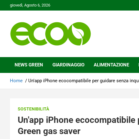
Skip
giovedì, Agosto 6, 2026
to
content
Tutelare il nostro Pianeta è la nostra priorità
Ecoo.it
NEWS GREEN
GIARDINAGGIO
ALIMENTAZIONE
Home
Un'app iPhone ecocompatibile per guidare senza inqu
SOSTENIBILITÀ
Un'app iPhone ecocompatibile 
Green gas saver