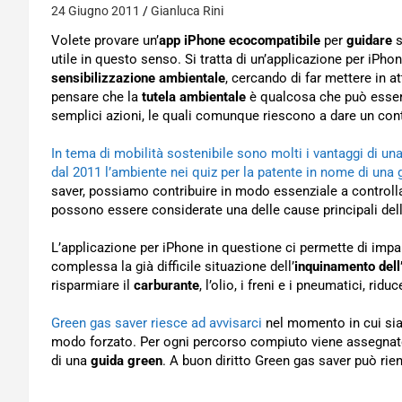
24 Giugno 2011
Gianluca Rini
Volete provare un’
app iPhone ecocompatibile
per
guidare
s
utile in questo senso. Si tratta di un’applicazione per iPh
sensibilizzazione ambientale
, cercando di far mettere in 
pensare che la
tutela ambientale
è qualcosa che può essere
semplici azioni, le quali comunque riescono a dare un co
In tema di mobilità sostenibile sono molti i vantaggi di un
dal 2011 l’ambiente nei quiz per la patente in nome di una 
saver, possiamo contribuire in modo essenziale a controll
possono essere considerate una delle cause principali dell
L’applicazione per iPhone in questione ci permette di impa
complessa la già difficile situazione dell’
inquinamento dell
risparmiare il
carburante
, l’olio, i freni e i pneumatici, ri
Green gas saver riesce ad avvisarci
nel momento in cui sia
modo forzato. Per ogni percorso compiuto viene assegnato
di una
guida green
. A buon diritto Green gas saver può rien