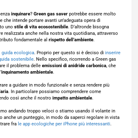
enza
inquinare
?
Green gas saver
potrebbe essere molto
one che intende portare avanti un’adeguata opera di
atto uno
stile di vita ecosostenibile
. D’altronde bisogna
 realizzata anche nella nostra vita quotidiana, attraverso
ntributo fondamentale al
rispetto dell’ambiente
.
a guida ecologica
. Proprio per questo si è deciso di
inserire
guida sostenibile
. Nello specifico, ricorrendo a Green gas
are il problema delle
emissioni di anidride carbonica
, che
’
inquinamento ambientale
.
rare a guidare in modo funzionale e senza rendere più
’aria
. In particolare possiamo comprendere come
ducendo così anche il nostro
impatto ambientale
.
mo andando troppo veloci o stiamo usando il volante in
 anche un punteggio, in modo da saperci regolare in vista
trare fra
le app ecologiche per iPhone più interessanti
.