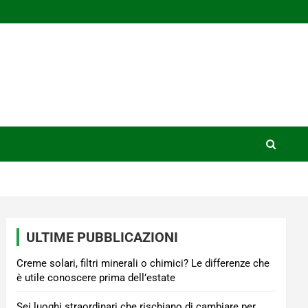
ULTIME PUBBLICAZIONI
Creme solari, filtri minerali o chimici? Le differenze che
è utile conoscere prima dell’estate
Sei luoghi straordinari che rischiano di cambiare per