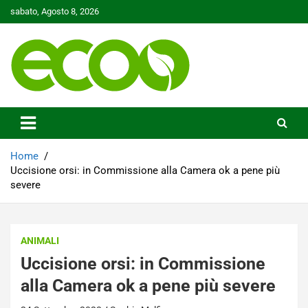
Skip
sabato, Agosto 8, 2026
to
content
Tutelare il nostro Pianeta è la nostra priorità
Ecoo.it
Home
Uccisione orsi: in Commissione alla Camera ok a pene più
severe
ANIMALI
Uccisione orsi: in Commissione
alla Camera ok a pene più severe