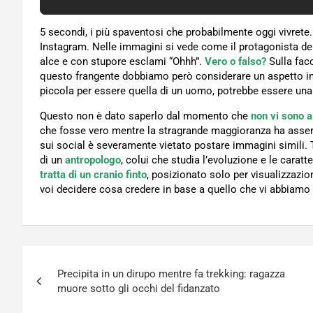
5 secondi, i più spaventosi che probabilmente oggi vivret
Instagram. Nelle immagini si vede come il protagonista della
alce e con stupore esclami “Ohhh”.
Vero o falso?
Sulla fac
questo frangente dobbiamo però considerare un aspetto imp
piccola per essere quella di un uomo, potrebbe essere u
Questo non è dato saperlo dal momento che
non vi sono al
che fosse vero mentre la stragrande maggioranza ha asser
sui social è severamente vietato postare immagini simili. T
di un
antropologo
, colui che studia l’evoluzione e le caratt
tratta di un cranio finto
, posizionato solo per visualizzazio
voi decidere cosa credere in base a quello che vi abbiamo
Navigazione
Precipita in un dirupo mentre fa trekking: ragazza
articoli
muore sotto gli occhi del fidanzato