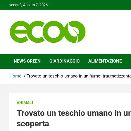
Skip
venerdì, Agosto 7, 2026
to
content
Tutelare il nostro Pianeta è la nostra priorità
Ecoo.it
NEWS GREEN
GIARDINAGGIO
ALIMENTAZIONE
Home
Trovato un teschio umano in un fiume: traumatizzant
ANIMALI
Trovato un teschio umano in u
scoperta