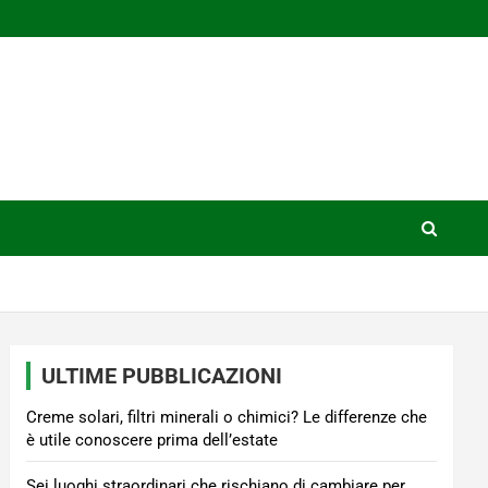
ULTIME PUBBLICAZIONI
Creme solari, filtri minerali o chimici? Le differenze che
è utile conoscere prima dell’estate
Sei luoghi straordinari che rischiano di cambiare per