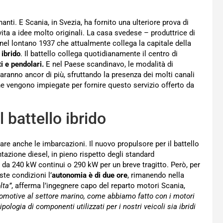
nti. E Scania, in Svezia, ha fornito una ulteriore prova di
 vita a idee molto originali. La casa svedese – produttrice di
nel lontano 1937 che attualmente collega la capitale della
 ibrido
. Il battello collega quotidianamente il centro di
i e pendolari.
E nel Paese scandinavo, le modalità di
ranno ancor di più, sfruttando la presenza dei molti canali
che vengono impiegate per fornire questo servizio offerto da
 battello ibrido
care anche le imbarcazioni. Il nuovo propulsore per il battello
tazione diesel, in pieno rispetto degli standard
da 240 kW continui o 290 kW per un breve tragitto. Però, per
te condizioni l’
autonomia è di due ore
, rimanendo nella
lta”
, afferma l’ingegnere capo del reparto motori Scania,
tomotive al settore marino, come abbiamo fatto con i motori
pologia di componenti utilizzati per i nostri veicoli sia ibridi