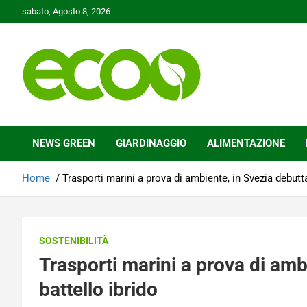
Skip
sabato, Agosto 8, 2026
to
content
Tutelare il nostro Pianeta è la nostra priorità
Ecoo.it
NEWS GREEN
GIARDINAGGIO
ALIMENTAZIONE
Home
Trasporti marini a prova di ambiente, in Svezia debutta 
SOSTENIBILITÀ
Trasporti marini a prova di ambi
battello ibrido