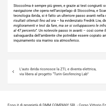
Stoccolma è sempre più green, e grazie ai test congiunti s
navigazione che opera nell’arcipelago di Stoccolma, e Sca
tecnologia ibrida, si è fatto un ulteriore passo avanti nella
risultati ottenuti fino ad ora
– ha evidenziato Fredrik Liw, d
miglioramenti e test da fare, ma se si sviluppassero le infr
al 47 percento”.
Un notevole passo in avanti – così come i
salvaguardia dell’ambiente che potrebbe essere copiato anc
inquinamento sia marino sia atmosferico.
Navigazione
L’auto ibrida riconosce la ZTL e diventa elettrica,
articoli
via libera al progetto “Turin Geofencing Lab”
Ecoo.it di proprietà di DMM COMPANY SRL - Corso Vittorio Ema