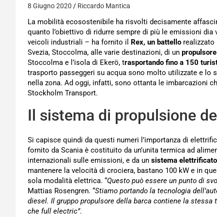
8 Giugno 2020
Riccardo Mantica
La mobilità ecosostenibile ha risvolti decisamente affascina
quanto l’obiettivo di ridurre sempre di più le emissioni dia
veicoli industriali – ha fornito il
Rex, un battello
realizzato 
Svezia, Stoccolma, alle varie destinazioni, di un
propulsore
Stoccolma e l’isola di Ekerö, t
rasportando fino a 150 turist
trasporto passeggeri su acqua sono molto utilizzate e lo sa
nella zona. Ad oggi, infatti, sono ottanta le imbarcazioni 
Stockholm Transport.
Il sistema di propulsione del
Si capisce quindi da questi numeri l’importanza di elettrifi
fornito da Scania è costituito da un’unita termica ad alimen
internazionali sulle emissioni, e da un
sistema elettrificato
mantenere la velocità di crociera, bastano 100 kW e in ques
sola modalità elettrica. “
Questo può essere un punto di svo
Mattias Rosengren. “
Stiamo portando la tecnologia dell’au
diesel. Il gruppo propulsore della barca contiene la stessa ti
che full electric”
.