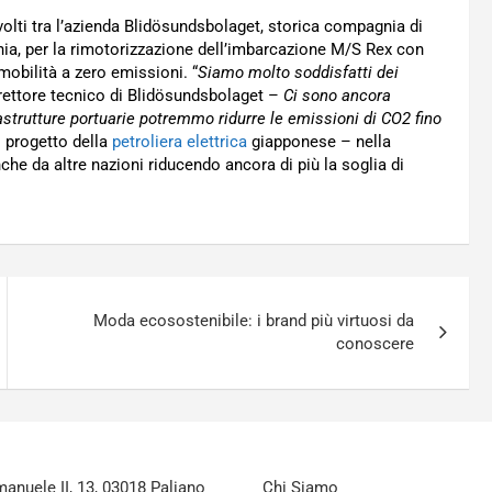
volti tra l’azienda Blidösundsbolaget, storica compagnia di
nia, per la rimotorizzazione dell’imbarcazione M/S Rex con
 mobilità a zero emissioni. “
Siamo molto soddisfatti dei
irettore tecnico di Blidösundsbolaget –
Ci sono ancora
astrutture portuarie potremmo ridurre le emissioni di CO2 fino
l progetto della
petroliera elettrica
giapponese – nella
he da altre nazioni riducendo ancora di più la soglia di
Moda ecosostenibile: i brand più virtuosi da
conoscere
nuele II, 13, 03018 Paliano
Chi Siamo