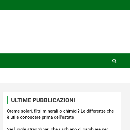
ULTIME PUBBLICAZIONI
Creme solari, filtri minerali o chimici? Le differenze che
è utile conoscere prima dell’estate
Sei luoghi straordinari che rischiano di cambiare per