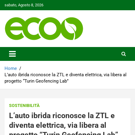
Skip
sabato, Agosto 8, 2026
to
content
Tutelare il nostro Pianeta è la nostra priorità
Ecoo.it
Home
L’auto ibrida riconosce la ZTL e diventa elettrica, via libera al
progetto “Turin Geofencing Lab”
SOSTENIBILITÀ
L’auto ibrida riconosce la ZTL e
diventa elettrica, via libera al
progetto “Turin Geofencing Lab”