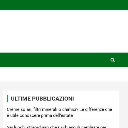
ULTIME PUBBLICAZIONI
Creme solari, filtri minerali o chimici? Le differenze che
è utile conoscere prima dell’estate
Sei luoghi straordinari che rischiano di cambiare per