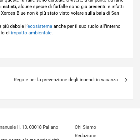
ui queste farfalle sono abituate a vivere, a tal punto da farle
i estinti
, alcune specie di farfalle sono già presenti: è infatti
Xerces Blue non è più stato visto volare sulla baia di San
e più debole l’
ecosistema
anche per il suo ruolo all’interno
llo di
impatto ambientale
.
Regole per la prevenzione degli incendi in vacanza
nuele II, 13, 03018 Paliano
Chi Siamo
Redazione