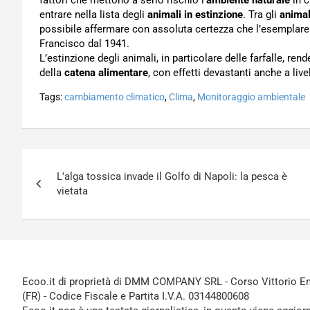
fattori che mettono a serio rischio l’
ambiente naturale
in c
entrare nella lista degli
animali in estinzione
. Tra gli
animal
possibile affermare con assoluta certezza che l’esemplare 
Francisco dal 1941.
L’estinzione degli animali, in particolare delle farfalle, rend
della
catena alimentare
, con effetti devastanti anche a live
Tags:
cambiamento climatico
,
Clima
,
Monitoraggio ambientale
Navigazione
L'alga tossica invade il Golfo di Napoli: la pesca è
articoli
vietata
Ecoo.it di proprietà di DMM COMPANY SRL - Corso Vittorio Ema
(FR) - Codice Fiscale e Partita I.V.A. 03144800608