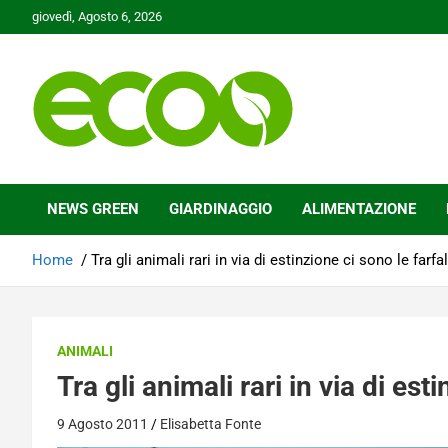
Skip
giovedì, Agosto 6, 2026
to
content
Tutelare il nostro Pianeta è la nostra priorità
Ecoo.it
NEWS GREEN
GIARDINAGGIO
ALIMENTAZIONE
Home
Tra gli animali rari in via di estinzione ci sono le farfal
ANIMALI
Tra gli animali rari in via di est
9 Agosto 2011
Elisabetta Fonte