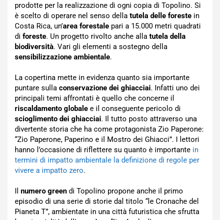
prodotte per la realizzazione di ogni copia di Topolino. Si
è scelto di operare nel senso della
tutela delle foreste
in
Costa Rica, un’
area forestale
pari a 15.000 metri quadrati
di
foreste
. Un progetto rivolto anche alla
tutela della
biodiversità
. Vari gli elementi a sostegno della
sensibilizzazione ambientale
.
La copertina mette in evidenza quanto sia importante
puntare sulla
conservazione dei ghiacciai
. Infatti uno dei
principali temi affrontati è quello che concerne il
riscaldamento globale
e il conseguente pericolo di
scioglimento dei ghiacciai
. Il tutto posto attraverso una
divertente storia che ha come protagonista Zio Paperone:
“Zio Paperone, Paperino e il Mostro dei Ghiacci”. I lettori
hanno l’occasione di riflettere su quanto è importante
in
termini di impatto ambientale la definizione di regole per
vivere a impatto zero
.
Il
numero green
di Topolino propone anche il primo
episodio di una serie di storie dal titolo “le Cronache del
Pianeta T”, ambientate in una città futuristica che sfrutta