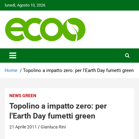
Skip
lunedì, Agosto 10, 2026
to
content
Tutelare il nostro Pianeta è la nostra priorità
Ecoo.it
Home
Topolino a impatto zero: per l'Earth Day fumetti green
NEWS GREEN
Topolino a impatto zero: per
l'Earth Day fumetti green
21 Aprile 2011
Gianluca Rini