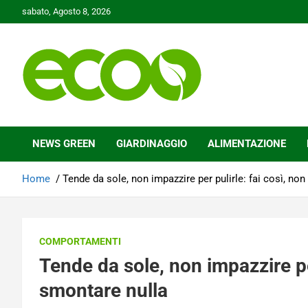
Skip
sabato, Agosto 8, 2026
to
content
Tutelare il nostro Pianeta è la nostra priorità
Ecoo.it
NEWS GREEN
GIARDINAGGIO
ALIMENTAZIONE
Home
Tende da sole, non impazzire per pulirle: fai così, no
COMPORTAMENTI
Tende da sole, non impazzire per
smontare nulla