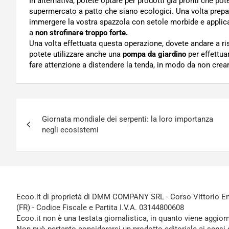
In alternativa, potete optare per prodotti già pronti che p
supermercato a patto che siano ecologici. Una volta prepar
immergere la vostra spazzola con setole morbide e applicar
a
non strofinare troppo forte.
Una volta effettuata questa operazione, dovete andare a ri
potete utilizzare anche una
pompa da giardino
per effettua
fare attenzione a distendere la tenda, in modo da non crea
Navigazione
Giornata mondiale dei serpenti: la loro importanza
articoli
negli ecosistemi
Ecoo.it di proprietà di DMM COMPANY SRL - Corso Vittorio Ema
(FR) - Codice Fiscale e Partita I.V.A. 03144800608
Ecoo.it non è una testata giornalistica, in quanto viene aggior