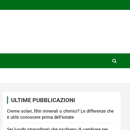
ULTIME PUBBLICAZIONI
Creme solari, filtri minerali o chimici? Le differenze che
è utile conoscere prima dell’estate
Sei luoghi straordinari che rischiano di cambiare per