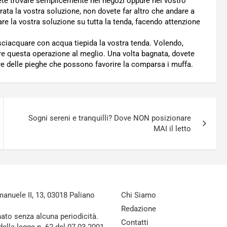
otete trovare semplicemente nei negozi oppure nel vostro
ata la vostra soluzione, non dovete far altro che andare a
e la vostra soluzione su tutta la tenda, facendo attenzione
sciacquare con acqua tiepida la vostra tenda. Volendo,
re questa operazione al meglio. Una volta bagnata, dovete
re delle pieghe che possono favorire la comparsa i muffa.
Sogni sereni e tranquilli? Dove NON posizionare
MAI il letto
nuele II, 13, 03018 Paliano
Chi Siamo
Redazione
nato senza alcuna periodicità.
Contatti