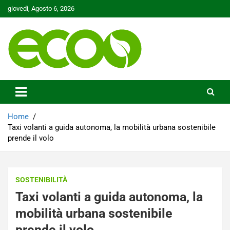
Skip
giovedì, Agosto 6, 2026
to
content
Tutelare il nostro Pianeta è la nostra priorità
Ecoo.it
Home
Taxi volanti a guida autonoma, la mobilità urbana sostenibile
prende il volo
SOSTENIBILITÀ
Taxi volanti a guida autonoma, la
mobilità urbana sostenibile
prende il volo