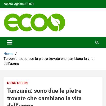
Skip
sabato, Agosto 8, 2026
to
content
Tutelare il nostro Pianeta è la nostra priorità
Ecoo.it
Home
Tanzania: sono due le pietre trovate che cambiano la vita
dell’uomo
NEWS GREEN
Tanzania: sono due le pietre
trovate che cambiano la vita
dell’uomo