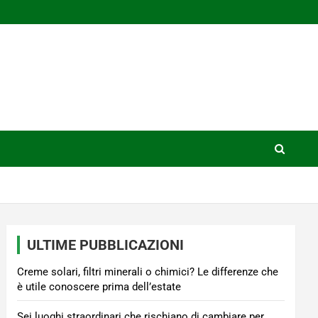
ULTIME PUBBLICAZIONI
Creme solari, filtri minerali o chimici? Le differenze che
è utile conoscere prima dell’estate
Sei luoghi straordinari che rischiano di cambiare per