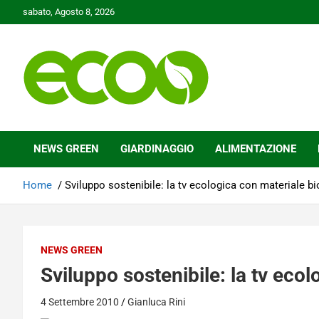
Skip
sabato, Agosto 8, 2026
to
content
Tutelare il nostro Pianeta è la nostra priorità
Ecoo.it
NEWS GREEN
GIARDINAGGIO
ALIMENTAZIONE
Home
Sviluppo sostenibile: la tv ecologica con materiale b
NEWS GREEN
Sviluppo sostenibile: la tv eco
4 Settembre 2010
Gianluca Rini