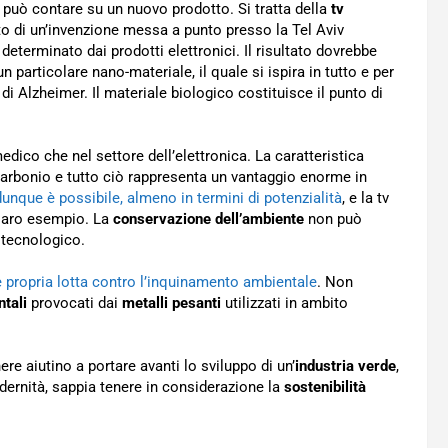
può contare su un nuovo prodotto. Si tratta della
tv
tto di un’invenzione messa a punto presso la Tel Aviv
determinato dai prodotti elettronici. Il risultato dovrebbe
n particolare nano-materiale, il quale si ispira in tutto e per
i Alzheimer. Il materiale biologico costituisce il punto di
ico che nel settore dell’elettronica. La caratteristica
 carbonio e tutto ciò rappresenta un vantaggio enorme in
unque è possibile, almeno in termini di potenzialità
, e la tv
chiaro esempio. La
conservazione dell’ambiente
non può
 tecnologico.
e propria lotta contro l’inquinamento ambientale
. Non
tali
provocati dai
metalli pesanti
utilizzati in ambito
re aiutino a portare avanti lo sviluppo di un’
industria verde
,
dernità, sappia tenere in considerazione la
sostenibilità