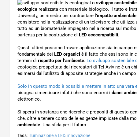
Lo
sviluppo sostenibile
ecologica
realizzata con materiale biologico. Il tutto è fru
University, un rimedio per contrastare l’
impatto ambientale
consistere nella realizzazione di un televisore che utilizza u
tutto ad un biomateriale impiegato nella ricerca sul morbo d
partenza per la costruzione di
LED ecocompatibili
.
Questi ultimi possono trovare applicazione sia in campo med
fondamentale dei
LED organici
è il fatto che essi sono in
termini di
rispetto per l’ambiente
.
Lo sviluppo sostenibile d
ecologica prospettata dai ricercatori di Tel Aviv ne è un 
esimersi dall’utilizzo di apposite strategie anche in campo
Solo in questo modo è possibile mettere in atto una vera 
bisogna dimenticare infatti che sono enormi i
danni ambien
elettronico.
Si spera in sostanza che ricerche e propositi di questo gene
che, oltre a tenere conto delle esigenze implicate dalla mo
ambientale
. Una sfida per il futuro.
Tags:
Illuminazione a LED
,
innovazione